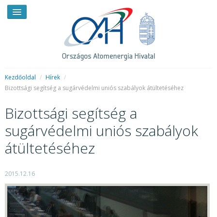
Kezdőoldal
/
Hírek
/
Bizottsági segítség a sugárvédelmi uniós szabályok átültetéséhez
HÍREK
Bizottsági segítség a
RENDKÍVÜLI HÍREK
sugárvédelmi uniós szabályok
SAJTÓSZOBA
átültetéséhez
HIRDETMÉNYEK
2015.12.16
BEMUTATKOZÁS
FELADATOK