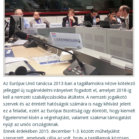
KÖZÉRDEKŰ ADATOK
JOGI SZABÁLYOZÁS, ÚTMUTATÓK
KIADVÁNYOK, JELENTÉSEK
NYOMTATVÁNYOK, SZOFTVEREK
E-ÜGYINTÉZÉS
Az Európai Unió tanácsa 2013-ban a tagállamokra nézve kötelező
jelleggel új sugárvédelmi irányelvet fogadott el, amelyet 2018-ig
kell a nemzeti szabályozásokba átültetni. A nemzeti jogalkotó
szervek és az érintett hatóságok számára is nagy kihívást jelent
ez a feladat, ezért az Európai Bizottság úgy döntött, hogy kiemelt
figyelemmel kíséri a végrehajtást, valamint szakmai támogatást
nyújt az uniós országoknak.
Ennek érdekében 2015. december 1-3. között műhelyülést
szervezett, amelynek célja az volt, hogy a tagállamok közösen