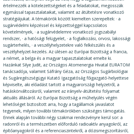
értelmezzék a kötelezettségeket és a feladatokat, megosszák
egymással tapasztalataikat, valamint az átültetésre vonatkozó
stratégiájukat. A témakörök között kiemelten szerepeltek: · a
sugárvédelmi képzéssel és képzettséggel kapcsolatos
követelmények, · a sugárvédelemre vonatkozó jogszabályi
rendszer, · a hatósági felügyelet, · a foglalkozási, orvosi, lakossági
sugárterhelés, · a veszélyhelyzetekre való felkészülés és a
veszélyhelyzet-kezelés. Az ülésen az Európai Bizottság a francia,
a német, a belga és a magyar tapasztalatokat emelte ki.
Hazánkat Silye Judit, az Országos Atomenergia Hivatal EURATOM
tanácsadója, valamint Sáfrány Géza, az Országos Sugárbiológiai
és Sugáregészségügyi Kutató Igazgatóság főigazgató-helyettese
képviselte, aki előadást tartott a magyarországi helyzetről, a
hatáskörváltozásról, valamint az irányelv-átültetési folyamat
aktuális állásáról. Az Európai Bizottság a műhelyülés végén
lehetőséget biztosított arra, hogy a tagállamok javaslatot
tegyenek, milyen további témakörökben szükséges támogatás.
Ennek alapján további négy szakmai rendezvényre kerül sor: a
radonról és a természetben előforduló radioaktív anyagokról, az
építőanyagokról és a referenciaszintekről, a dózismegszorításról,