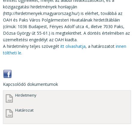
érintett ügyfeleket, melyet az alábbi hivatkozásokon, és a
közigazgatási hirdetmények honlapján
(http://hirdetmenyek.magyarorszag.hu/) is elérhet, továbbá az
OAH és Paks Város Polgármesteri Hivatalának hirdetőtábláin
(címük: 1036 Budapest, Fényes Adolf utca 4., illetve 7030 Paks,
Dózsa György út 55-61.) is megtekinthet. A döntés értelmében az
üzemeltetési engedélyt az OAH kiadta.
A hirdetmény teljes szövegét
itt olvashatja
, a határozatot
innen
töltheti le.
Kapcsolódó dokumentumok
Hirdetmeny
Határozat