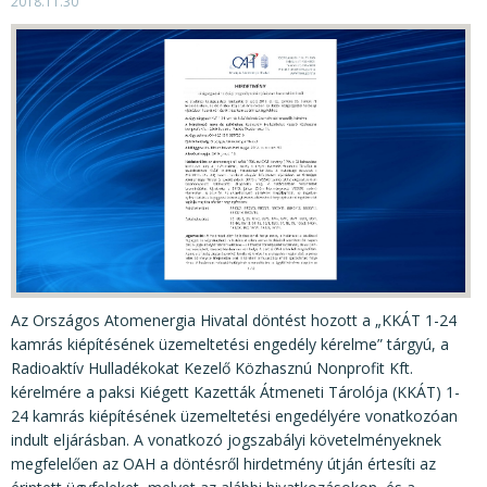
KÖZÉRDEKŰ ADATOK
2018.11.30
JOGI SZABÁLYOZÁS, ÚTMUTATÓK
KIADVÁNYOK, JELENTÉSEK
NYOMTATVÁNYOK, SZOFTVEREK
E-ÜGYINTÉZÉS
Az Országos Atomenergia Hivatal döntést hozott a „KKÁT 1-24
kamrás kiépítésének üzemeltetési engedély kérelme” tárgyú, a
Radioaktív Hulladékokat Kezelő Közhasznú Nonprofit Kft.
kérelmére a paksi Kiégett Kazetták Átmeneti Tárolója (KKÁT) 1-
24 kamrás kiépítésének üzemeltetési engedélyére vonatkozóan
indult eljárásban. A vonatkozó jogszabályi követelményeknek
megfelelően az OAH a döntésről hirdetmény útján értesíti az