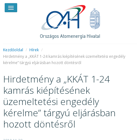
Kezdőoldal
/
Hírek
/
Hirdetmény a „KKÁT 1-24 kamrás kiépítésének üzemeltetési engedély
kérelme” tárgyú eljárásban hozott döntésről
HÍREK
Hirdetmény a „KKÁT 1-24
RENDKÍVÜLI HÍREK
kamrás kiépítésének
SAJTÓSZOBA
üzemeltetési engedély
HIRDETMÉNYEK
kérelme” tárgyú eljárásban
BEMUTATKOZÁS
hozott döntésről
FELADATOK