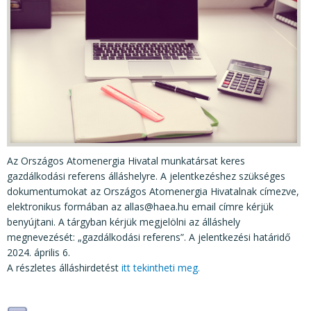
KÖZÉRDEKŰ ADATOK
JOGI SZABÁLYOZÁS, ÚTMUTATÓK
KIADVÁNYOK, JELENTÉSEK
NYOMTATVÁNYOK, SZOFTVEREK
E-ÜGYINTÉZÉS
Az Országos Atomenergia Hivatal munkatársat keres
gazdálkodási referens álláshelyre. A jelentkezéshez szükséges
dokumentumokat az Országos Atomenergia Hivatalnak címezve,
elektronikus formában az allas@haea.hu email címre kérjük
benyújtani. A tárgyban kérjük megjelölni az álláshely
megnevezését: „gazdálkodási referens”. A jelentkezési határidő
2024. április 6.
A részletes álláshirdetést
itt tekintheti meg.