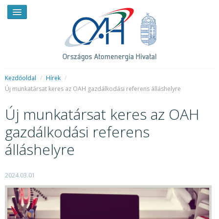
Kezdőoldal
/
Hírek
/
Új munkatársat keres az OAH gazdálkodási referens álláshelyre
HÍREK
Új munkatársat keres az OAH
RENDKÍVÜLI HÍREK
gazdálkodási referens
SAJTÓSZOBA
álláshelyre
HIRDETMÉNYEK
2024.03.01
BEMUTATKOZÁS
FELADATOK