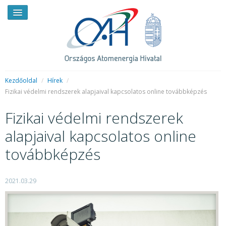
Kezdőoldal
/
Hírek
/
Fizikai védelmi rendszerek alapjaival kapcsolatos online továbbképzés
HÍREK
Fizikai védelmi rendszerek
RENDKÍVÜLI HÍREK
alapjaival kapcsolatos online
SAJTÓSZOBA
továbbképzés
HIRDETMÉNYEK
2021.03.29
BEMUTATKOZÁS
FELADATOK