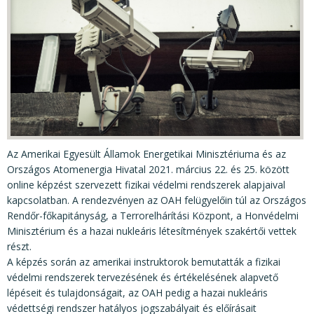
KÖZÉRDEKŰ ADATOK
JOGI SZABÁLYOZÁS, ÚTMUTATÓK
KIADVÁNYOK, JELENTÉSEK
NYOMTATVÁNYOK, SZOFTVEREK
E-ÜGYINTÉZÉS
Az Amerikai Egyesült Államok Energetikai Minisztériuma és az
Országos Atomenergia Hivatal 2021. március 22. és 25. között
online képzést szervezett fizikai védelmi rendszerek alapjaival
kapcsolatban. A rendezvényen az OAH felügyelőin túl az Országos
Rendőr-főkapitányság, a Terrorelhárítási Központ, a Honvédelmi
Minisztérium és a hazai nukleáris létesítmények szakértői vettek
részt.
A képzés során az amerikai instruktorok bemutatták a fizikai
védelmi rendszerek tervezésének és értékelésének alapvető
lépéseit és tulajdonságait, az OAH pedig a hazai nukleáris
védettségi rendszer hatályos jogszabályait és előírásait