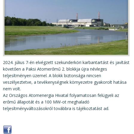
KÖZÉRDEKŰ ADATOK
JOGI SZABÁLYOZÁS, ÚTMUTATÓK
KIADVÁNYOK, JELENTÉSEK
NYOMTATVÁNYOK, SZOFTVEREK
E-ÜGYINTÉZÉS
2024. július 7-én elvégzett szekunderköri karbantartást és javítást
követően a Paksi Atomerőmű 2. blokkja újra névleges
teljesítményen üzemel. A blokk biztonsága nincsen
veszélyeztetve, a tevékenységnek környezetre gyakorolt hatása
nem volt.
Az Országos Atomenergia Hivatal folyamatosan felügyeli az
erőmű állapotát és a 100 MW-ot meghaladó
teljesítményváltozásokról továbbra is tájékoztatást ad.