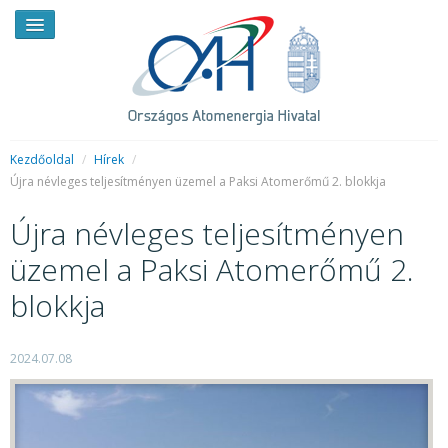
Kezdőoldal
/
Hírek
/
Újra névleges teljesítményen üzemel a Paksi Atomerőmű 2. blokkja
HÍREK
Újra névleges teljesítményen
RENDKÍVÜLI HÍREK
üzemel a Paksi Atomerőmű 2.
SAJTÓSZOBA
blokkja
HIRDETMÉNYEK
2024.07.08
BEMUTATKOZÁS
FELADATOK