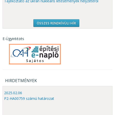
Tájékoztató az ukrán nukleáris létesítmények helyzetéről
ÖSSZES RENDKÍVÜLI HÍR
E-Ügyintézés
HIRDETMÉNYEK
2025.02.06
P2-HA00759 számú határozat