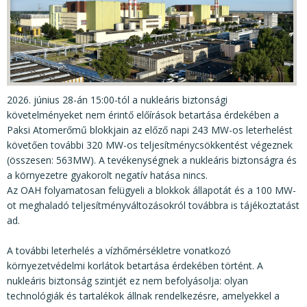
KÖZÉRDEKŰ ADATOK
JOGI SZABÁLYOZÁS, ÚTMUTATÓK
KIADVÁNYOK, JELENTÉSEK
NYOMTATVÁNYOK, SZOFTVEREK
2026. június 28-án 15:00-tól a nukleáris biztonsági
E-ÜGYINTÉZÉS
követelményeket nem érintő előírások betartása érdekében a
Paksi Atomerőmű blokkjain az előző napi 243 MW-os leterhelést
követően további 320 MW-os teljesítménycsökkentést végeznek
(összesen: 563MW). A tevékenységnek a nukleáris biztonságra és
a környezetre gyakorolt negatív hatása nincs.
Az OAH folyamatosan felügyeli a blokkok állapotát és a 100 MW-
ot meghaladó teljesítményváltozásokról továbbra is tájékoztatást
ad.
A további leterhelés a vízhőmérsékletre vonatkozó
környezetvédelmi korlátok betartása érdekében történt. A
nukleáris biztonság szintjét ez nem befolyásolja: olyan
technológiák és tartalékok állnak rendelkezésre, amelyekkel a