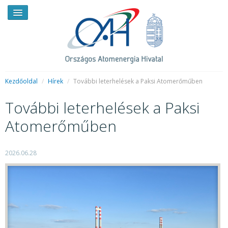
Kezdőoldal
/
Hírek
/
További leterhelések a Paksi Atomerőműben
További leterhelések a Paksi
HÍREK
Atomerőműben
RENDKÍVÜLI HÍREK
SAJTÓSZOBA
2026.06.28
HIRDETMÉNYEK
BEMUTATKOZÁS
FELADATOK