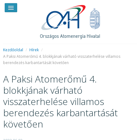
Kezdőoldal
/
Hírek
/
A Paksi Atomerőmű 4. blokkjának várható visszaterhelése villamos
berendezés karbantartását követően
HÍREK
A Paksi Atomerőmű 4.
RENDKÍVÜLI HÍREK
blokkjának várható
SAJTÓSZOBA
visszaterhelése villamos
HIRDETMÉNYEK
berendezés karbantartását
BEMUTATKOZÁS
követően
FELADATOK