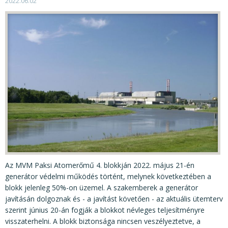
KÖZÉRDEKŰ ADATOK
2022.06.02
JOGI SZABÁLYOZÁS, ÚTMUTATÓK
KIADVÁNYOK, JELENTÉSEK
NYOMTATVÁNYOK, SZOFTVEREK
E-ÜGYINTÉZÉS
Az MVM Paksi Atomerőmű 4. blokkján 2022. május 21-én
generátor védelmi működés történt, melynek következtében a
blokk jelenleg 50%-on üzemel. A szakemberek a generátor
javításán dolgoznak és - a javítást követően - az aktuális ütemterv
szerint június 20-án fogják a blokkot névleges teljesítményre
visszaterhelni. A blokk biztonsága nincsen veszélyeztetve, a