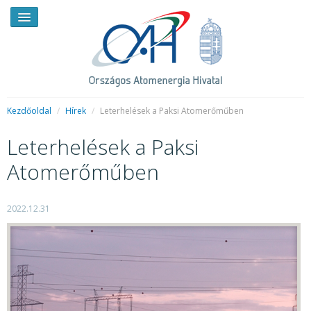
Kezdőoldal
/
Hírek
/
Leterhelések a Paksi Atomerőműben
Leterhelések a Paksi
HÍREK
Atomerőműben
RENDKÍVÜLI HÍREK
SAJTÓSZOBA
2022.12.31
HIRDETMÉNYEK
BEMUTATKOZÁS
FELADATOK