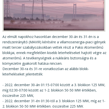
KÖZÉRDEKŰ ADATOK
JOGI SZABÁLYOZÁS, ÚTMUTATÓK
KIADVÁNYOK, JELENTÉSEK
NYOMTATVÁNYOK, SZOFTVEREK
Az elmúlt napokhoz hasonlóan december 30-án és 31-én is a
E-ÜGYINTÉZÉS
rendszerirányító (MAVIR) kérésére a villamosenergia-piaci igények
miatt tercier szabályozásokban vettek részt a Paksi Atomerőmű
blokkjai, ennek megfelelően kisebb leterheléseket hajtott végre az
atomerőmű. A tevékenységnek a nukleáris biztonságra és a
környezetre gyakorolt hatása nincsen.
December 30-ra és 31-re vonatkozóan az alábbi blokk-
leterheléseket jelentették:
- 2022. december 30-án 01:15-07:00 között a 3. blokkon 125 MW,
míg 02:30-07:00 között az 1-2. blokkon 50-50 MW értékben,
összesítve 225 MW,
- 2022. december 31-én 01:30-tól a 3. blokkon 125 MW, míg az 1-
2. blokkon 50-50 MW értékben. összesítve 225 MW.