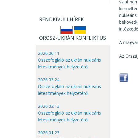
szint ne
kiemelte
nukleáris
RENDKÍVÜLI HÍREK
bekövetk
intézked
OROSZ-UKRÁN KONFLIKTUS
A magyar
2026.06.11
Az Orszá
Összefoglaló az ukrán nukleáris
létesítmények helyzetéről
2026.03.24
Összefoglaló az ukrán nukleáris
létesítmények helyzetéről
2026.02.13
Összefoglaló az ukrán nukleáris
létesítmények helyzetéről
2026.01.23