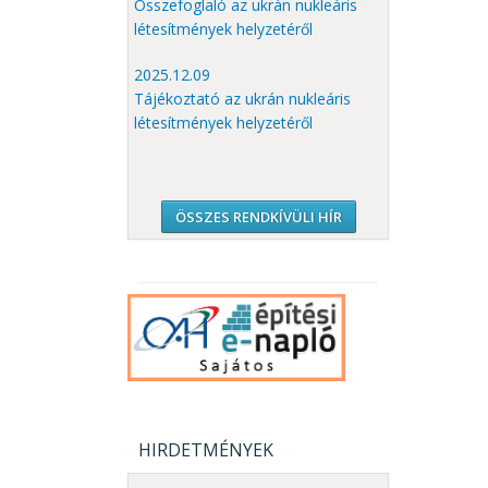
Összefoglaló az ukrán nukleáris
létesítmények helyzetéről
2025.12.09
Tájékoztató az ukrán nukleáris
létesítmények helyzetéről
ÖSSZES RENDKÍVÜLI HÍR
HIRDETMÉNYEK