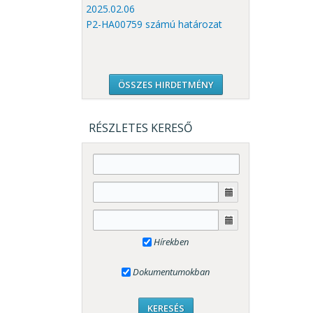
2025.02.06
P2-HA00759 számú határozat
ÖSSZES HIRDETMÉNY
RÉSZLETES KERESŐ
Hírekben
Dokumentumokban