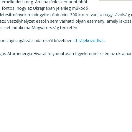
m emelkedett meg. Ami hazánk szempontjából
n fontos, hogy az Ukrajnában jelenleg működő
 létesítmények mindegyike több mint 300 km-re van, a nagy távolság 
ező veszélyhelyzet esetén sem várható olyan esemény, amely lakos
éseket indokolna Magyarország területén.
országi sugárzási adatokról bővebben
itt tájékozódhat.
gos Atomenergia Hivatal folyamatosan figyelemmel kíséri az ukrajna