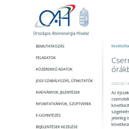
BEMUTATKOZÁS
Kezdőolda
FELADATOK
Cser
órák
KÖZÉRDEKŰ ADATOK
JOGI SZABÁLYOZÁS, ÚTMUTATÓK
2025.02.1
KIADVÁNYOK, JELENTÉSEK
Az éjszak
csernobi
NYOMTATVÁNYOK, SZOFTVEREK
következt
szigetelé
E-ÜGYINTÉZÉS
jelenleg 
következm
BEJELENTÉSEK KEZELÉSE