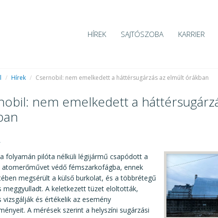
HÍREK
SAJTÓSZOBA
KARRIER
l
/
Hírek
/
Csernobil: nem emelkedett a háttérsugárzás az elmúlt órákban
nobil: nem emelkedett a háttérsugárzá
ban
4
a folyamán pilóta nélküli légijármű csapódott a
li atomerőművet védő fémszarkofágba, ennek
ében megsérült a külső burkolat, és a többrétegű
s meggyulladt. A keletkezett tüzet eloltották,
is vizsgálják és értékelik az esemény
ényeit. A mérések szerint a helyszíni sugárzási