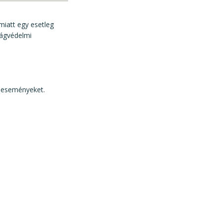
miatt egy esetleg
ságvédelmi
i eseményeket.