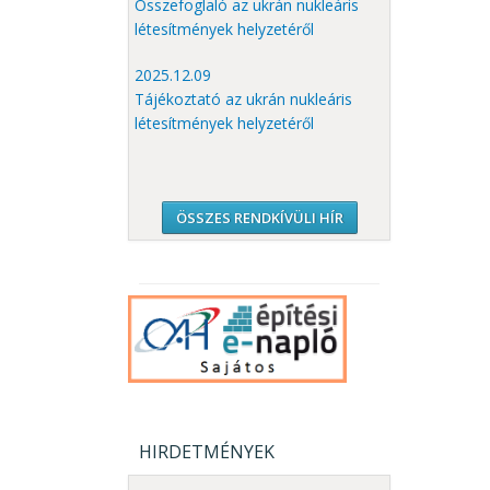
Összefoglaló az ukrán nukleáris
létesítmények helyzetéről
2025.12.09
Tájékoztató az ukrán nukleáris
létesítmények helyzetéről
ÖSSZES RENDKÍVÜLI HÍR
HIRDETMÉNYEK