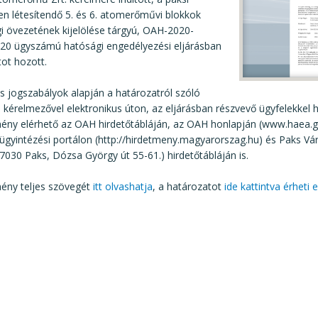
en létesítendő 5. és 6. atomerőművi blokkok
i övezetének kijelölése tárgyú, OAH-2020-
20 ügyszámú hatósági engedélyezési eljárásban
ot hozott.
s jogszabályok alapján a határozatról szóló
 kérelmezővel elektronikus úton, az eljárásban részvevő ügyfelekkel 
mény elérhető az OAH hirdetőtábláján, az OAH honlapján (www.haea.go
ügyintézési portálon (http://hirdetmeny.magyarorszag.hu) és Paks Vá
(7030 Paks, Dózsa György út 55-61.) hirdetőtábláján is.
ény teljes szövegét
itt olvashatja
, a határozatot
ide kattintva érheti e