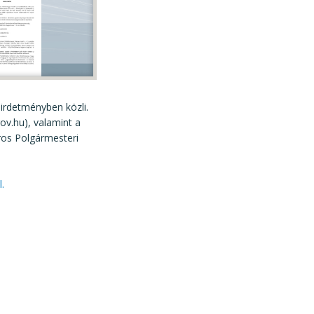
hirdetményben közli.
v.hu), valamint a
ros Polgármesteri
l.