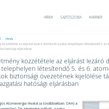
HÍREK
SAJTÓSZOBA
KARRIER
l
/
Hírek
/
 közzététele az eljárást lezáró döntésről a paksi telephelyen létesítendő 5. és
ási hatósági eljárásban
tmény közzététele az eljárást lezáró 
 telephelyen létesítendő 5. és 6. ato
ok biztonsági övezetének kijelölése t
azgatási hatósági eljárásban
5
gos Atomenergia Hivatal (a továbbiakban: OAH) a
Atomerőmű Zrt. kérelmére indított, a paksi