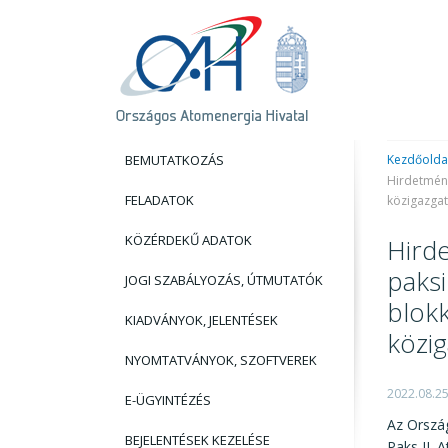
BEMUTATKOZÁS
Kezdőolda
Hirdetmény
FELADATOK
közigazgat
KÖZÉRDEKŰ ADATOK
Hirde
paksi
JOGI SZABÁLYOZÁS, ÚTMUTATÓK
blokk
KIADVÁNYOK, JELENTÉSEK
közig
NYOMTATVÁNYOK, SZOFTVEREK
2022.08.2
E-ÜGYINTÉZÉS
Az Orszá
BEJELENTÉSEK KEZELÉSE
Paks II. 