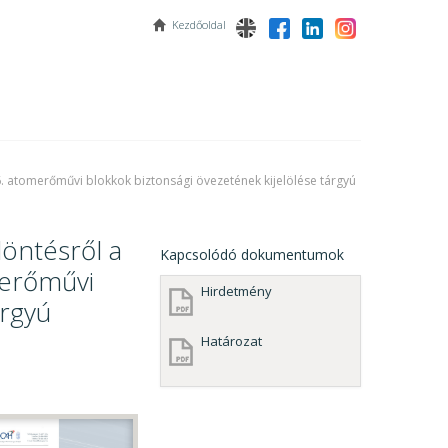
Kezdőoldal
 6. atomerőművi blokkok biztonsági övezetének kijelölése tárgyú
döntésről a
Kapcsolódó dokumentumok
merőművi
Hirdetmény
árgyú
Határozat