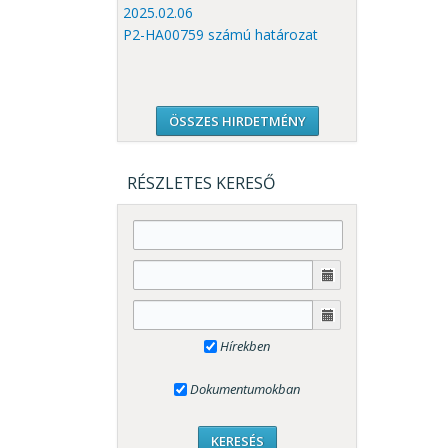
2025.02.06
P2-HA00759 számú határozat
ÖSSZES HIRDETMÉNY
RÉSZLETES KERESŐ
Hírekben
Dokumentumokban