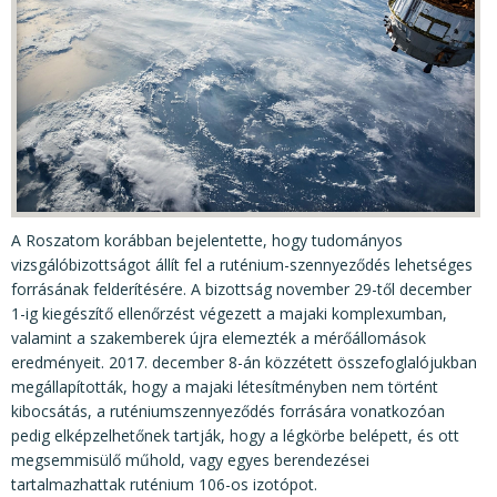
KÖZÉRDEKŰ ADATOK
JOGI SZABÁLYOZÁS, ÚTMUTATÓK
KIADVÁNYOK, JELENTÉSEK
NYOMTATVÁNYOK, SZOFTVEREK
E-ÜGYINTÉZÉS
A Roszatom korábban bejelentette, hogy tudományos
vizsgálóbizottságot állít fel a ruténium-szennyeződés lehetséges
forrásának felderítésére. A bizottság november 29-től december
1-ig kiegészítő ellenőrzést végezett a majaki komplexumban,
valamint a szakemberek újra elemezték a mérőállomások
eredményeit. 2017. december 8-án közzétett összefoglalójukban
megállapították, hogy a majaki létesítményben nem történt
kibocsátás, a ruténiumszennyeződés forrására vonatkozóan
pedig elképzelhetőnek tartják, hogy a légkörbe belépett, és ott
megsemmisülő műhold, vagy egyes berendezései
tartalmazhattak ruténium 106-os izotópot.