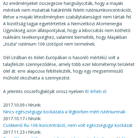
Az eredményeket összegezve hangsúlyozták, hogy a majaki
mérések nem mutattak határérték feletti ruténiumkoncentrációt,
illetve a majaki létesítményben szabálytalanságot nem tártak fel.
A bizottság tagjai egyetértettek a Nemzetközi Atomenergia
Ügynökség azon álláspontjával, hogy a kibocsátás nem köthető
nukleáris tevékenységhez, valamint kiemelték, hogy Majakban
„tiszta” ruténium 106 izotópot nem termelnek.
Dél-Urálban és Kelet-Európában is hasonló mértékű volt a
talajfelszín szennyeződése, amely több ezer kilométernyi területet
ölel át: erre alapozva feltételezték, hogy egy megsemmisülő
műhold okozhatta a szennyezést.
A jelentés összefoglalóját orosz nyelven
itt érheti el.
2017.10.09-i hírünk:
Nincs egészségügyi kockázata a légkörben mért ruténiumnak
2017.10.17-i hírünk:
Csökkenő Ru-106-koncentráció, nem volt egészségügyi kockázat
2017.11.23-i hírünk: