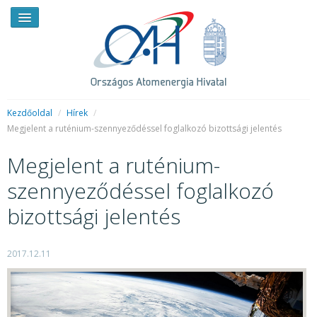
Kezdőoldal
/
Hírek
/
Megjelent a ruténium-szennyeződéssel foglalkozó bizottsági jelentés
HÍREK
Megjelent a ruténium-
RENDKÍVÜLI HÍREK
szennyeződéssel foglalkozó
SAJTÓSZOBA
bizottsági jelentés
HIRDETMÉNYEK
2017.12.11
BEMUTATKOZÁS
FELADATOK