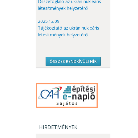
Összefoglaló az ukrán nukleáris
létesítmények helyzetéről
2025.12.09
Tájékoztató az ukrán nukleáris
létesítmények helyzetéről
ÖSSZES RENDKÍVÜLI HÍR
HIRDETMÉNYEK