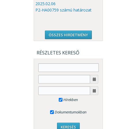
2025.02.06
P2-HA00759 számú határozat
ÖSSZES HIRDETMÉNY
RÉSZLETES KERESŐ
Hírekben
Dokumentumokban