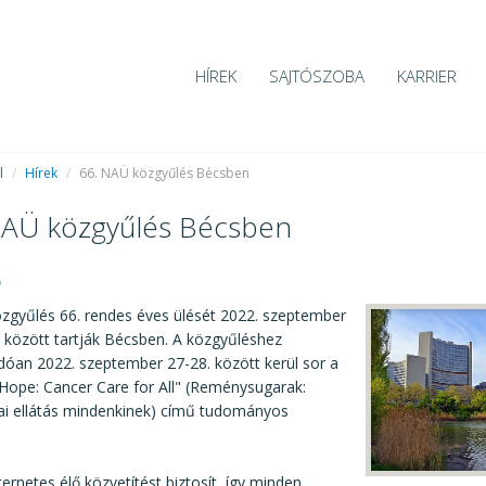
HÍREK
SAJTÓSZOBA
KARRIER
l
/
Hírek
/
66. NAÜ közgyűlés Bécsben
NAÜ közgyűlés Bécsben
6
zgyűlés 66. rendes éves ülését 2022. szeptember
. között tartják Bécsben. A közgyűléshez
dóan 2022. szeptember 27-28. között kerül sor a
Hope: Cancer Care for All" (Reménysugarak:
ai ellátás mindenkinek) című tudományos
ernetes élő közvetítést biztosít, így minden