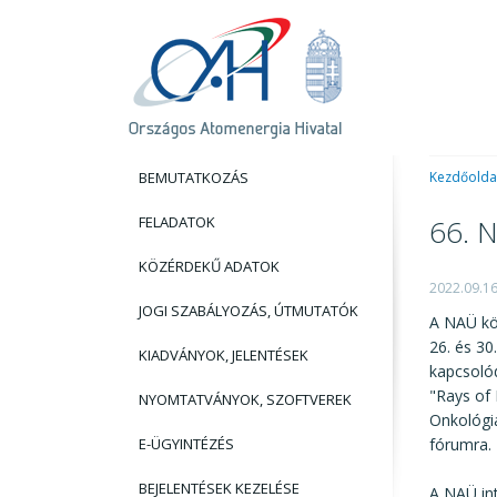
BEMUTATKOZÁS
Kezdőolda
FELADATOK
66. 
KÖZÉRDEKŰ ADATOK
2022.09.1
JOGI SZABÁLYOZÁS, ÚTMUTATÓK
A NAÜ kö
26. és 30
KIADVÁNYOK, JELENTÉSEK
kapcsoló
"Rays of 
NYOMTATVÁNYOK, SZOFTVEREK
Onkológi
E-ÜGYINTÉZÉS
fórumra.
BEJELENTÉSEK KEZELÉSE
A NAÜ int