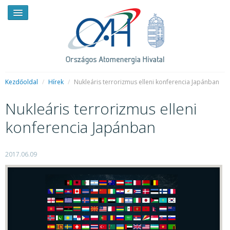
Kezdőoldal
/
Hírek
/
Nukleáris terrorizmus elleni konferencia Japánban
Nukleáris terrorizmus elleni
HÍREK
konferencia Japánban
RENDKÍVÜLI HÍREK
SAJTÓSZOBA
2017.06.09
HIRDETMÉNYEK
BEMUTATKOZÁS
FELADATOK