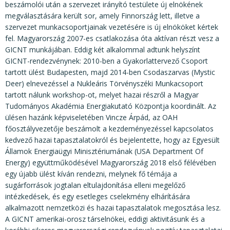
beszámolói után a szervezet irányító testülete új elnökének
megválasztására került sor, amely Finnország lett, illetve a
szervezet munkacsoportjainak vezetésére is új elnököket kértek
fel. Magyarország 2007-es csatlakozása óta aktívan részt vesz a
GICNT munkájában. Eddig két alkalommal adtunk helyszínt
GICNT-rendezvénynek: 2010-ben a Gyakorlattervező Csoport
tartott ülést Budapesten, majd 2014-ben Csodaszarvas (Mystic
Deer) elnevezéssel a Nukleáris Törvényszéki Munkacsoport
tartott nálunk workshop-ot, melyet hazai részről a Magyar
Tudományos Akadémia Energiakutató Központja koordinált. Az
ülésen hazánk képviseletében Vincze Árpád, az OAH
főosztályvezetője beszámolt a kezdeményezéssel kapcsolatos
kedvező hazai tapasztalatokról és bejelentette, hogy az Egyesült
Államok Energiaügyi Minisztériumának (USA Department Of
Energy) együttműködésével Magyarország 2018 első félévében
egy újabb ülést kíván rendezni, melynek fő témája a
sugárforrások jogtalan eltulajdonítása elleni megelőző
intézkedések, és egy esetleges cselekmény elhárítására
alkalmazott nemzetközi és hazai tapasztalatok megosztása lesz.
A GICNT amerikai-orosz társelnökei, eddigi aktivitásunk és a