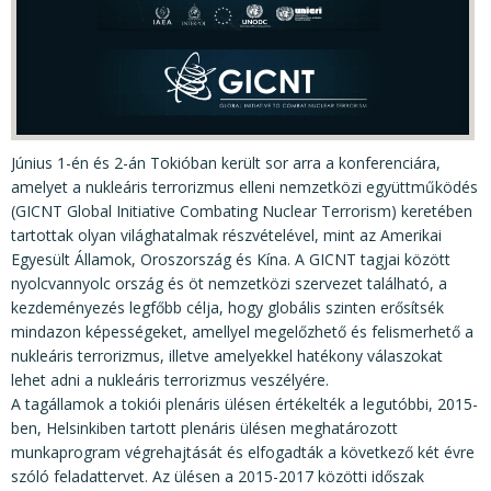
KÖZÉRDEKŰ ADATOK
JOGI SZABÁLYOZÁS, ÚTMUTATÓK
KIADVÁNYOK, JELENTÉSEK
NYOMTATVÁNYOK, SZOFTVEREK
Június 1-én és 2-án Tokióban került sor arra a konferenciára,
E-ÜGYINTÉZÉS
amelyet a nukleáris terrorizmus elleni nemzetközi együttműködés
(GICNT Global Initiative Combating Nuclear Terrorism) keretében
tartottak olyan világhatalmak részvételével, mint az Amerikai
Egyesült Államok, Oroszország és Kína. A GICNT tagjai között
nyolcvannyolc ország és öt nemzetközi szervezet található, a
kezdeményezés legfőbb célja, hogy globális szinten erősítsék
mindazon képességeket, amellyel megelőzhető és felismerhető a
nukleáris terrorizmus, illetve amelyekkel hatékony válaszokat
lehet adni a nukleáris terrorizmus veszélyére.
A tagállamok a tokiói plenáris ülésen értékelték a legutóbbi, 2015-
ben, Helsinkiben tartott plenáris ülésen meghatározott
munkaprogram végrehajtását és elfogadták a következő két évre
szóló feladattervet. Az ülésen a 2015-2017 közötti időszak