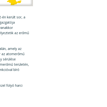
-én került sor, a
igazgatója
gyanakkor
lyeztetik az erőmű
alán, amely az
kor az atomerőmű
ny sérülése
omerőmű területén,
nkcióval bíró
zel folyó harci