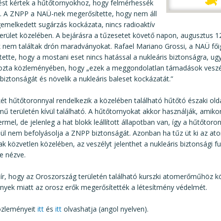
ést kértek a hűtőtornyokhoz, hogy felmérhessék
t. A ZNPP a NAÜ-nek megerősítette, hogy nem áll
emelkedett sugárzás kockázata, nincs radioaktív
erület közelében. A bejárásra a tűzesetet követő napon, augusztus 12
k nem találtak drón maradványokat. Rafael Mariano Grossi, a NAÜ fő
ette, hogy a mostani eset nincs hatással a nukleáris biztonságra, u
ozta közleményében, hogy „ezek a meggondolatlan támadások veszé
 biztonságát és növelik a nukleáris baleset kockázatát.”
t hűtőtoronnyal rendelkezik a közelében található hűtőtó északi old
ű területén kívül található. A hűtőtornyokat akkor használják, ami
rmel, de jelenleg a hat blokk leállított állapotban van, így a hűtőtoro
ül nem befolyásolja a ZNPP biztonságát. Azonban ha tűz üt ki az at
k közvetlen közelében, az veszélyt jelenthet a nukleáris biztonsági fu
e nézve.
ír, hogy az Oroszország területén található kurszki atomerőműhöz kö
yek miatt az orosz erők megerősítették a létesítmény védelmét.
zleményeit
itt
és
itt
olvashatja (angol nyelven).