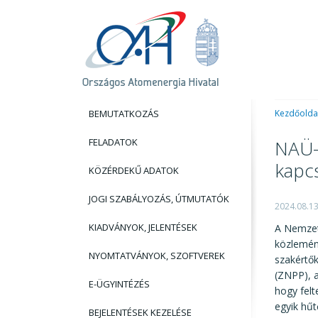
BEMUTATKOZÁS
Kezdőolda
FELADATOK
NAÜ-
kapc
KÖZÉRDEKŰ ADATOK
JOGI SZABÁLYOZÁS, ÚTMUTATÓK
2024.08.1
KIADVÁNYOK, JELENTÉSEK
A Nemzet
közlemén
NYOMTATVÁNYOK, SZOFTVEREK
szakértők
(ZNPP), a
E-ÜGYINTÉZÉS
hogy fel
egyik hűt
BEJELENTÉSEK KEZELÉSE