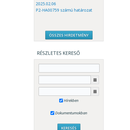
2025.02.06
P2-HA00759 számú határozat
ÖSSZES HIRDETMÉNY
RÉSZLETES KERESŐ
Hírekben
Dokumentumokban