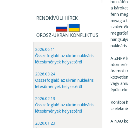
hozzáfér
a károka
fenn meg
RENDKÍVÜLI HÍREK
anyag a t
szakértő
megerősít
OROSZ-UKRÁN KONFLIKTUS
hangsúly
nukleáris
2026.06.11
Összefoglaló az ukrán nukleáris
A ZNPP ké
létesítmények helyzetéről
atomerőm
áramot te
2026.03.24
közvetlen
Összefoglaló az ukrán nukleáris
vagy anna
létesítmények helyzetéről
épületekr
2026.02.13
Korábbi h
Összefoglaló az ukrán nukleáris
cselekmén
létesítmények helyzetéről
A NAÜ kö
2026.01.23