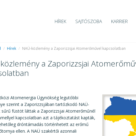
HÍREK
SAJTÓSZOBA
KARRIER
l
/
Hírek
/
NAÜ-közlemény a Zaporizzsjai Atomerőművel kapcsolatban
közlemény a Zaporizzsjai Atomerőmű
solatban
3
közi Atomenergia Ügynökség legutóbbi
ye szerint a Zaporizzsjában tartózkodó NAÜ-
 sűrű füstöt láttak a Zaporizzsjai Atomerőműnél
mellyel kapcsolatban azt a tájékoztatást kapták,
tehetőleg dróntámadás történhetett az erőmű
őtornya ellen. A NAÜ szakértői azonnali