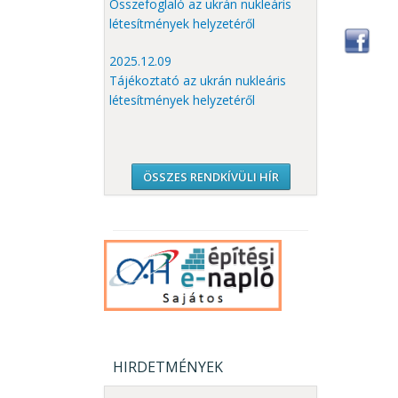
Összefoglaló az ukrán nukleáris
létesítmények helyzetéről
2025.12.09
Tájékoztató az ukrán nukleáris
létesítmények helyzetéről
ÖSSZES RENDKÍVÜLI HÍR
HIRDETMÉNYEK