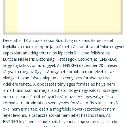
KÖZÉRDEKŰ ADATOK
JOGI SZABÁLYOZÁS, ÚTMUTATÓK
KIADVÁNYOK, JELENTÉSEK
NYOMTATVÁNYOK, SZOFTVEREK
December 13-án az Európai Bizottság nukleáris kérdésekkel
E-ÜGYINTÉZÉS
foglalkozó munkacsoportja tájékoztatást adott a ruténium-üggyel
kapcsolatban eddig tett uniós lépésekről, illetve felkérte az
Európai Nukleáris Biztonsági Hatóságok Csoportját (ENSREG),
hogy foglalkozzon az üggyel. Az ENSREG december 20-i ülésén
tárgyalta meg az ügyet. Ahogy azt korábban már jeleztük, az
elvégzett számítások alapján a szennyezés forrása az Ural
vidékére tehető. A kibocsátás tényleges forrása és helye nem
ismert, azonban az megállapítható, hogy nagy valószínűséggel
nem nukleáris létesítményből származik. Az egészségre és a
környezetre ártalmatlan szennyezés forrása, műszaki jellemzői,
okai nem ismertek, ezért a megfelelő következtetéseket nem
lehet levonni, a tapasztalatokat nem lehet hasznosítani. Az
ENSREG levélben szándékozik felvenni a kapcsolatot az illetékes