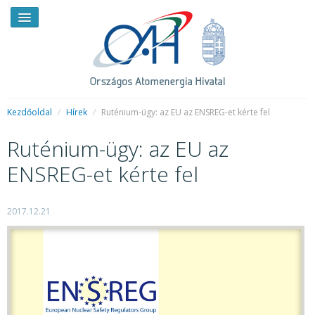
Kezdőoldal
/
Hírek
/
Ruténium-ügy: az EU az ENSREG-et kérte fel
Ruténium-ügy: az EU az
HÍREK
ENSREG-et kérte fel
RENDKÍVÜLI HÍREK
SAJTÓSZOBA
2017.12.21
HIRDETMÉNYEK
BEMUTATKOZÁS
FELADATOK