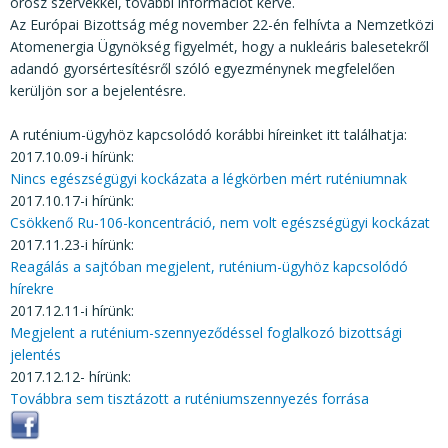
orosz szervekkel, további információt kérve.
Az Európai Bizottság még november 22-én felhívta a Nemzetközi
Atomenergia Ügynökség figyelmét, hogy a nukleáris balesetekről
adandó gyorsértesítésről szóló egyezménynek megfelelően
kerüljön sor a bejelentésre.
A ruténium-ügyhöz kapcsolódó korábbi híreinket itt találhatja:
2017.10.09-i hírünk:
Nincs egészségügyi kockázata a légkörben mért ruténiumnak
2017.10.17-i hírünk:
Csökkenő Ru-106-koncentráció, nem volt egészségügyi kockázat
2017.11.23-i hírünk:
Reagálás a sajtóban megjelent, ruténium-ügyhöz kapcsolódó
hírekre
2017.12.11-i hírünk:
Megjelent a ruténium-szennyeződéssel foglalkozó bizottsági
jelentés
2017.12.12- hírünk:
Továbbra sem tisztázott a ruténiumszennyezés forrása