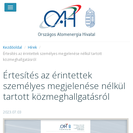
Kezdőoldal
/
Hírek
/
Értesítés az érintettek személyes megjelenése nélkül tartott
közmeghallgatásról
HÍREK
Értesítés az érintettek
RENDKÍVÜLI HÍREK
személyes megjelenése nélkül
SAJTÓSZOBA
tartott közmeghallgatásról
HIRDETMÉNYEK
BEMUTATKOZÁS
2023.07.03
FELADATOK