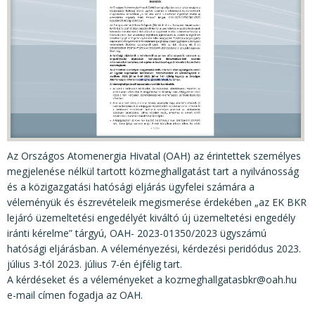
KÖZÉRDEKŰ ADATOK
JOGI SZABÁLYOZÁS, ÚTMUTATÓK
KIADVÁNYOK, JELENTÉSEK
NYOMTATVÁNYOK, SZOFTVEREK
E-ÜGYINTÉZÉS
Az Országos Atomenergia Hivatal (OAH) az érintettek személyes
megjelenése nélkül tartott közmeghallgatást tart a nyilvánosság
és a közigazgatási hatósági eljárás ügyfelei számára a
véleményük és észrevételeik megismerése érdekében „az EK BKR
lejáró üzemeltetési engedélyét kiváltó új üzemeltetési engedély
iránti kérelme” tárgyú, OAH- 2023-01350/2023 ügyszámú
hatósági eljárásban. A véleményezési, kérdezési peridódus 2023.
július 3-tól 2023. július 7-én éjfélig tart.
A kérdéseket és a véleményeket a kozmeghallgatasbkr@oah.hu
e-mail címen fogadja az OAH.