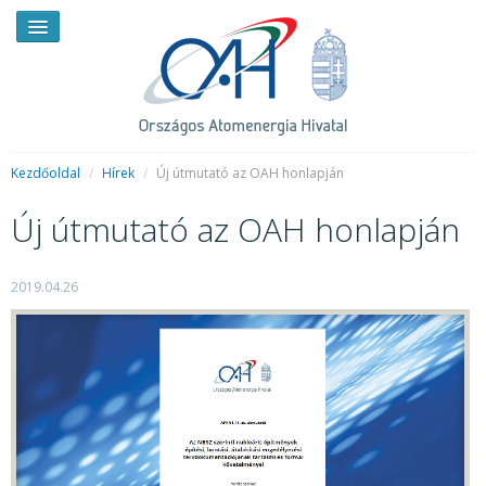
Kezdőoldal
/
Hírek
/
Új útmutató az OAH honlapján
Új útmutató az OAH honlapján
HÍREK
RENDKÍVÜLI HÍREK
2019.04.26
SAJTÓSZOBA
HIRDETMÉNYEK
BEMUTATKOZÁS
FELADATOK