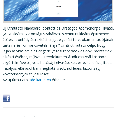
KÖZÉRDEKŰ ADATOK
JOGI SZABÁLYOZÁS, ÚTMUTATÓK
KIADVÁNYOK, JELENTÉSEK
Új útmutató kiadásáról döntött az Országos Atomenergia Hivatal.
NYOMTATVÁNYOK, SZOFTVEREK
„A Nukleáris Biztonsági Szabályzat szerinti nukleáris építmények
építési, bontási, átalakítási engedélyezési tervdokumentációjának
E-ÜGYINTÉZÉS
tartalmi és formai követelményei” című útmutató célja, hogy
(ajánlásokat adva az engedélyezési terviratok és dokumentációk
elkészítéséhez, műszaki tervdokumentációk összeállításához)
egyértelművé tegye a hatósági elvárásokat, és ezzel elősegítse a
hatályos előírásokban meghatározott nukleáris biztonsági
követelmények teljesülését.
Az új útmutatót
ide kattintva
érheti el.