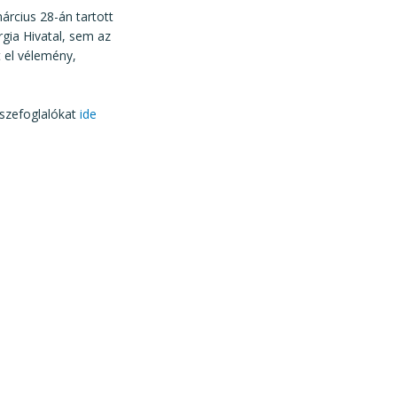
árcius 28-án tartott
ia Hivatal, sem az
 el vélemény,
szefoglalókat
ide