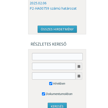
2025.02.06
P2-HA00759 számú határozat
ÖSSZES HIRDETMÉNY
RÉSZLETES KERESŐ
Hírekben
Dokumentumokban