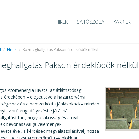
HÍREK
SAJTÓSZOBA
KARRIER
l
/
Hírek
/
Közmeghallgatás Pakson érdeklődők nélkül
eghallgatás Pakson érdeklődők nélkül
9
gos Atomenergia Hivatal az átláthatóság
sa érdekében – eleget téve a hazai törvényi
ttségeinek és a nemzetközi ajánlásoknak– minden
nyi szintű engedélyezési eljárásnál
lgatást tart, hogy a lakosság és a civil
tek bevonásával (a vélemények
bevételével, a kérdések megválaszolásával) hozza
ését. A Paksi Atomerőmű 1-4. blokkjai