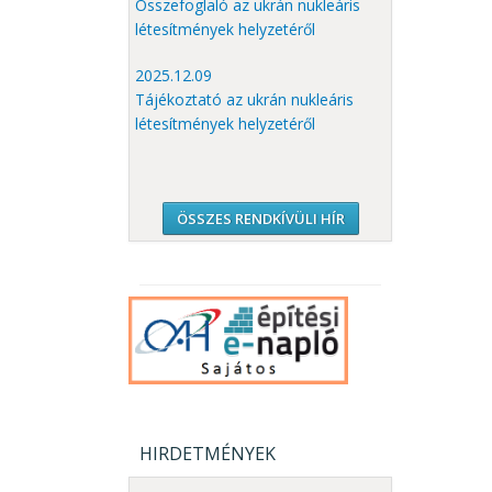
Összefoglaló az ukrán nukleáris
létesítmények helyzetéről
2025.12.09
Tájékoztató az ukrán nukleáris
létesítmények helyzetéről
ÖSSZES RENDKÍVÜLI HÍR
HIRDETMÉNYEK