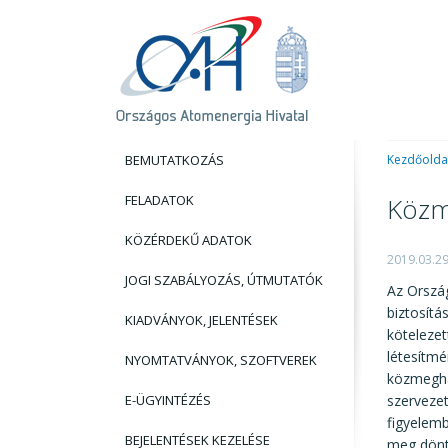
BEMUTATKOZÁS
Kezdőolda
FELADATOK
Közm
KÖZÉRDEKŰ ADATOK
2019.03.2
JOGI SZABÁLYOZÁS, ÚTMUTATÓK
Az Orszá
biztosítá
KIADVÁNYOK, JELENTÉSEK
köteleze
létesítmé
NYOMTATVÁNYOK, SZOFTVEREK
közmeghal
E-ÜGYINTÉZÉS
szerveze
figyelem
BEJELENTÉSEK KEZELÉSE
meg dönt