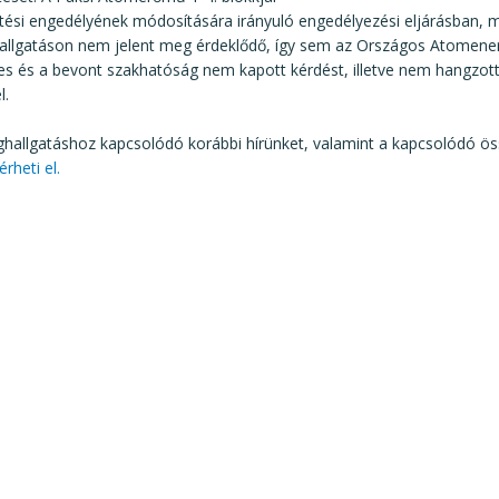
ési engedélyének módosítására irányuló engedélyezési eljárásban, m
llgatáson nem jelent meg érdeklődő, így sem az Országos Atomenerg
s és a bevont szakhatóság nem kapott kérdést, illetve nem hangzott
l.
hallgatáshoz kapcsolódó korábbi hírünket, valamint a kapcsolódó ös
érheti el.