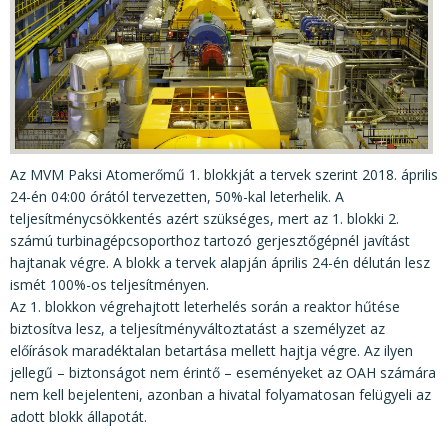
KÖZÉRDEKŰ ADATOK
JOGI SZABÁLYOZÁS, ÚTMUTATÓK
KIADVÁNYOK, JELENTÉSEK
NYOMTATVÁNYOK, SZOFTVEREK
E-ÜGYINTÉZÉS
Az MVM Paksi Atomerőmű 1. blokkját a tervek szerint 2018. április
24-én 04:00 órától tervezetten, 50%-kal leterhelik. A
teljesítménycsökkentés azért szükséges, mert az 1. blokki 2.
számú turbinagépcsoporthoz tartozó gerjesztőgépnél javítást
hajtanak végre. A blokk a tervek alapján április 24-én délután lesz
ismét 100%-os teljesítményen.
Az 1. blokkon végrehajtott leterhelés során a reaktor hűtése
biztosítva lesz, a teljesítményváltoztatást a személyzet az
előírások maradéktalan betartása mellett hajtja végre. Az ilyen
jellegű – biztonságot nem érintő – eseményeket az OAH számára
nem kell bejelenteni, azonban a hivatal folyamatosan felügyeli az
adott blokk állapotát.