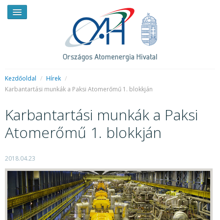
Kezdőoldal
/
Hírek
/
Karbantartási munkák a Paksi Atomerőmű 1. blokkján
HÍREK
Karbantartási munkák a Paksi
RENDKÍVÜLI HÍREK
Atomerőmű 1. blokkján
SAJTÓSZOBA
2018.04.23
HIRDETMÉNYEK
BEMUTATKOZÁS
FELADATOK