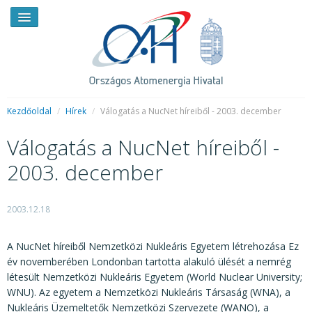
Kezdőoldal
/
Hírek
/
Válogatás a NucNet híreiből - 2003. december
Válogatás a NucNet híreiből -
HÍREK
2003. december
RENDKÍVÜLI HÍREK
SAJTÓSZOBA
2003.12.18
HIRDETMÉNYEK
A NucNet híreiből Nemzetközi Nukleáris Egyetem létrehozása Ez
BEMUTATKOZÁS
év novemberében Londonban tartotta alakuló ülését a nemrég
létesült Nemzetközi Nukleáris Egyetem (World Nuclear University;
FELADATOK
WNU). Az egyetem a Nemzetközi Nukleáris Társaság (WNA), a
Nukleáris Üzemeltetők Nemzetközi Szervezete (WANO), a