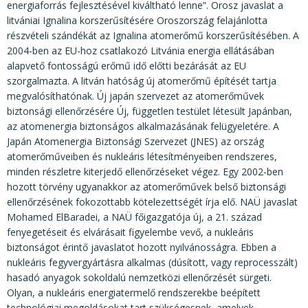
energiaforrás fejlesztésével kiváltható lenne”. Orosz javaslat a
litvániai Ignalina korszerűsítésére Oroszország felajánlotta
részvételi szándékát az Ignalina atomerőmű korszerűsítésében. A
2004-ben az EU-hoz csatlakozó Litvánia energia ellátásában
alapvető fontosságú erőmű idő előtti bezárását az EU
szorgalmazta. A litván hatóság új atomerőmű építését tartja
megvalósíthatónak. Új japán szervezet az atomerőművek
biztonsági ellenőrzésére Új, független testület létesült Japánban,
az atomenergia biztonságos alkalmazásának felügyeletére. A
Japán Atomenergia Biztonsági Szervezet (JNES) az ország
atomerőműveiben és nukleáris létesítményeiben rendszeres,
minden részletre kiterjedő ellenőrzéseket végez. Egy 2002-ben
hozott törvény ugyanakkor az atomerőművek belső biztonsági
ellenőrzésének fokozottabb kötelezettségét írja elő. NAÜ javaslat
Mohamed ElBaradei, a NAÜ főigazgatója új, a 21. század
fenyegetéseit és elvárásait figyelembe vevő, a nukleáris
biztonságot érintő javaslatot hozott nyilvánosságra. Ebben a
nukleáris fegyvergyártásra alkalmas (dúsított, vagy reprocesszált)
hasadó anyagok sokoldalú nemzetközi ellenőrzését sürgeti.
Olyan, a nukleáris energiatermelő rendszerekbe beépített
technológiai megoldásokat tart szükségesnek, amelyek