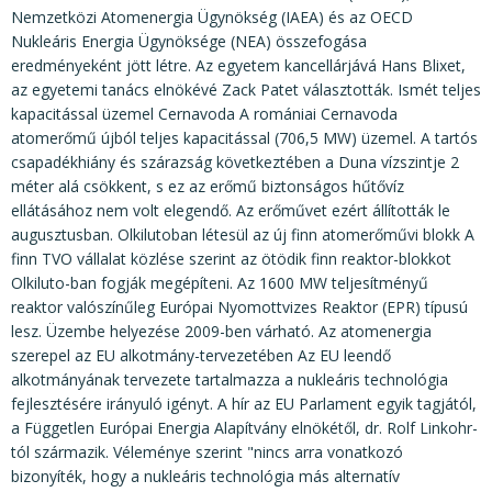
KÖZÉRDEKŰ ADATOK
Nemzetközi Atomenergia Ügynökség (IAEA) és az OECD
Nukleáris Energia Ügynöksége (NEA) összefogása
JOGI SZABÁLYOZÁS, ÚTMUTATÓK
eredményeként jött létre. Az egyetem kancellárjává Hans Blixet,
KIADVÁNYOK, JELENTÉSEK
az egyetemi tanács elnökévé Zack Patet választották. Ismét teljes
kapacitással üzemel Cernavoda A romániai Cernavoda
NYOMTATVÁNYOK, SZOFTVEREK
atomerőmű újból teljes kapacitással (706,5 MW) üzemel. A tartós
csapadékhiány és szárazság következtében a Duna vízszintje 2
E-ÜGYINTÉZÉS
méter alá csökkent, s ez az erőmű biztonságos hűtővíz
ellátásához nem volt elegendő. Az erőművet ezért állították le
augusztusban. Olkilutoban létesül az új finn atomerőművi blokk A
finn TVO vállalat közlése szerint az ötödik finn reaktor-blokkot
Olkiluto-ban fogják megépíteni. Az 1600 MW teljesítményű
reaktor valószínűleg Európai Nyomottvizes Reaktor (EPR) típusú
lesz. Üzembe helyezése 2009-ben várható. Az atomenergia
szerepel az EU alkotmány-tervezetében Az EU leendő
alkotmányának tervezete tartalmazza a nukleáris technológia
fejlesztésére irányuló igényt. A hír az EU Parlament egyik tagjától,
a Független Európai Energia Alapítvány elnökétől, dr. Rolf Linkohr-
tól származik. Véleménye szerint "nincs arra vonatkozó
bizonyíték, hogy a nukleáris technológia más alternatív