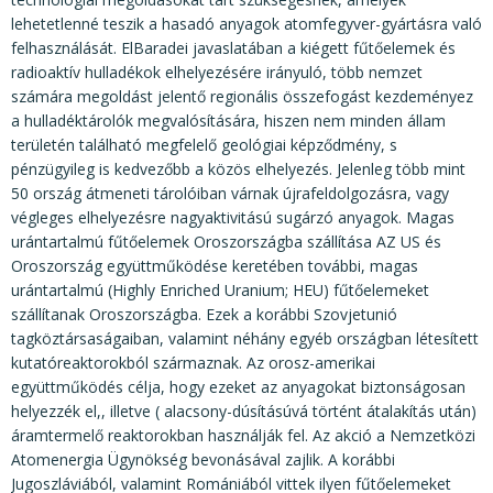
lehetetlenné teszik a hasadó anyagok atomfegyver-gyártásra való
felhasználását. ElBaradei javaslatában a kiégett fűtőelemek és
radioaktív hulladékok elhelyezésére irányuló, több nemzet
számára megoldást jelentő regionális összefogást kezdeményez
a hulladéktárolók megvalósítására, hiszen nem minden állam
területén található megfelelő geológiai képződmény, s
pénzügyileg is kedvezőbb a közös elhelyezés. Jelenleg több mint
50 ország átmeneti tárolóiban várnak újrafeldolgozásra, vagy
végleges elhelyezésre nagyaktivitású sugárzó anyagok. Magas
urántartalmú fűtőelemek Oroszországba szállítása AZ US és
Oroszország együttműködése keretében további, magas
urántartalmú (Highly Enriched Uranium; HEU) fűtőelemeket
szállítanak Oroszországba. Ezek a korábbi Szovjetunió
tagköztársaságaiban, valamint néhány egyéb országban létesített
kutatóreaktorokból származnak. Az orosz-amerikai
együttműködés célja, hogy ezeket az anyagokat biztonságosan
helyezzék el,, illetve ( alacsony-dúsításúvá történt átalakítás után)
áramtermelő reaktorokban használják fel. Az akció a Nemzetközi
Atomenergia Ügynökség bevonásával zajlik. A korábbi
Jugoszláviából, valamint Romániából vittek ilyen fűtőelemeket