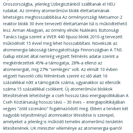
Oroszországba, jelenleg Üzbegisztánból szállítanak el HEU
rudakat. Az örmény atomerőművi blokk élettartamának
lehetséges meghosszabbítása Az örményországi Metsamor-2
reaktor blokk 30 évre tervezett élettartamán túl is működtethető
lesz. Arman Abagyan, az örmény elnöki Nukleáris Biztonsági
Tanács tagja szerint a VVER 440 típusú blokk 2010-ig tervezett
működését 15 évvel meg lehet hosszabbítani. Növekszik az
atomenergia lakossági támogatottsága Finnországban A TNS
Gallup intézet által nemrég végzett felmérés adatai szerint a
megkérdezettek 45%-a támogatja, 28%-a ellenzi az
atomenergiát, míg 27% “semleges” volt. Az elmúlt 10 évben
végzett hasonló célú felmérések szerint ez idő alatt 16
százalékkal nőtt a támogatók száma, ugyanakkor az ellenzők
száma 15 százalékkal csökkent. Új atomerőművi blokkok
létesítésének lehetősége a cseh hosszú távú energiapolitikában A
Cseh Köztársaság hosszú távú – 30 éves – energiapolitikájában
vegyes “zöld szcenário” fogalmazódott meg. Ebben a tervben két
nagyobb teljesítményű atomreaktor létesítése is szerepel,
amelyeket a jelenleg is működő temelini atomerőmű területén
létesítenének. UK miniszter véleménye az atomenergia iparról