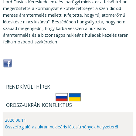
Lord Davies Kereskedelem- és Iparügyi miniszter a felsőházban
megerősítette a kormányzat elkötelezettségét a szén-dioxid-
mentes áramtermelés mellett. Kifejtette, hogy “új atomerőmű
létesítése nincs kizárva”. Beszédében hangsúlyozta, hogy nem
szabad megengedni, hogy kárba vesszen a nukleáris-
áramtermelés és a biztonságos nukleáris hulladék kezelés terén
felhalmozódott szakértelem.
RENDKÍVÜLI HÍREK
OROSZ-UKRÁN KONFLIKTUS
2026.06.11
Összefoglaló az ukrán nukleáris létesítmények helyzetéről