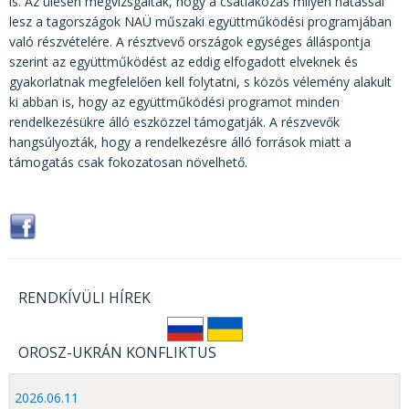
KÖZÉRDEKŰ ADATOK
is. Az ülésen megvizsgálták, hogy a csatlakozás milyen hatással
lesz a tagországok NAÜ műszaki együttműködési programjában
JOGI SZABÁLYOZÁS, ÚTMUTATÓK
való részvételére. A résztvevő országok egységes álláspontja
szerint az együttműködést az eddig elfogadott elveknek és
KIADVÁNYOK, JELENTÉSEK
gyakorlatnak megfelelően kell folytatni, s közös vélemény alakult
ki abban is, hogy az együttműködési programot minden
NYOMTATVÁNYOK, SZOFTVEREK
rendelkezésükre álló eszközzel támogatják. A részvevők
hangsúlyozták, hogy a rendelkezésre álló források miatt a
E-ÜGYINTÉZÉS
támogatás csak fokozatosan növelhető.
RENDKÍVÜLI HÍREK
OROSZ-UKRÁN KONFLIKTUS
2026.06.11