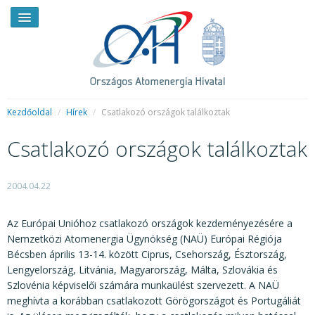
Kezdőoldal
/
Hírek
/
Csatlakozó országok találkoztak
Csatlakozó országok találkoztak
HÍREK
RENDKÍVÜLI HÍREK
2004.04.22
SAJTÓSZOBA
Az Európai Unióhoz csatlakozó országok kezdeményezésére a
HIRDETMÉNYEK
Nemzetközi Atomenergia Ügynökség (NAÜ) Európai Régiója
Bécsben április 13-14. között Ciprus, Csehország, Észtország,
BEMUTATKOZÁS
Lengyelország, Litvánia, Magyarország, Málta, Szlovákia és
Szlovénia képviselői számára munkaülést szervezett. A NAÜ
FELADATOK
meghívta a korábban csatlakozott Görögországot és Portugáliát