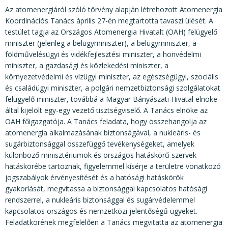
KÖZÉRDEKŰ ADATOK
Az atomenergiáról szóló törvény alapján létrehozott Atomenergia
Koordinációs Tanács április 27-én megtartotta tavaszi ülését. A
JOGI SZABÁLYOZÁS, ÚTMUTATÓK
testület tagja az Országos Atomenergia Hivatalt (OAH) felügyelő
KIADVÁNYOK, JELENTÉSEK
miniszter (jelenleg a belügyminiszter), a belügyminiszter, a
földművelésügyi és vidékfejlesztési miniszter, a honvédelmi
NYOMTATVÁNYOK, SZOFTVEREK
miniszter, a gazdasági és közlekedési miniszter, a
környezetvédelmi és vízügyi miniszter, az egészségügyi, szociális
E-ÜGYINTÉZÉS
és családügyi miniszter, a polgári nemzetbiztonsági szolgálatokat
felügyelő miniszter, továbbá a Magyar Bányászati Hivatal elnöke
által kijelölt egy-egy vezető tisztségviselő. A Tanács elnöke az
OAH főigazgatója. A Tanács feladata, hogy összehangolja az
atomenergia alkalmazásának biztonságával, a nukleáris- és
sugárbiztonsággal összefüggő tevékenységeket, amelyek
különböző minisztériumok és országos hatáskörű szervek
hatáskörébe tartoznak, figyelemmel kísérje a területre vonatkozó
jogszabályok érvényesítését és a hatósági hatáskörök
gyakorlását, megvitassa a biztonsággal kapcsolatos hatósági
rendszerrel, a nukleáris biztonsággal és sugárvédelemmel
kapcsolatos országos és nemzetközi jelentőségű ügyeket.
Feladatkörének megfelelően a Tanács megvitatta az atomenergia