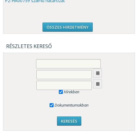
P2-HA00759 számú határozat
ÖSSZES HIRDETMÉNY
RÉSZLETES KERESŐ
Hírekben
Dokumentumokban