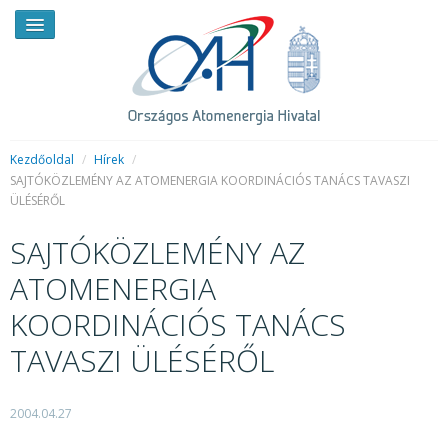
Kezdőoldal
/
Hírek
/
SAJTÓKÖZLEMÉNY AZ ATOMENERGIA KOORDINÁCIÓS TANÁCS TAVASZI
ÜLÉSÉRŐL
HÍREK
SAJTÓKÖZLEMÉNY AZ
RENDKÍVÜLI HÍREK
ATOMENERGIA
SAJTÓSZOBA
KOORDINÁCIÓS TANÁCS
HIRDETMÉNYEK
TAVASZI ÜLÉSÉRŐL
BEMUTATKOZÁS
FELADATOK
2004.04.27