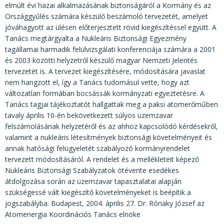
elmúlt évi hazai alkalmazásának biztonságáról a Kormány és az
Országgyűlés számára készülő beszámoló tervezetét, amelyet
jóváhagyott az ülésen előterjesztett rövid kiegészítéssel együtt. A
Tanács megtárgyalta a Nukleáris Biztonsági Egyezmény
tagállamai harmadik felülvizsgálati konferenciája számára a 2001
és 2003 közötti helyzetről készülő magyar Nemzeti Jelentés
tervezetét is. A tervezet kiegészítésére, módosítására javaslat
nem hangzott el, így a Tanács tudomásul vette, hogy azt
változatlan formában bocsássák kormányzati egyeztetésre. A
Tanács tagjai tájékoztatót hallgattak meg a paksi atomerőműben
tavaly április 10-én bekövetkezett súlyos üzemzavar
felszámolásának helyzetéről és az ahhoz kapcsolódó kérdésekről,
valamint a nukleáris létesítmények biztonsági követelményeit és
annak hatósági felügyeletét szabályozó kormányrendelet
tervezett módosításáról. A rendelet és a mellékleteit képező
Nukleáris Biztonsági Szabályzatok ötévente esedékes
átdolgozása során az üzemzavar tapasztalatai alapján
szükségessé vált kiegészítő követelményeket is beépítik a
jogszabályba. Budapest, 2004. április 27. Dr. Rónaky József az
Atomenergia Koordinációs Tanács elnöke