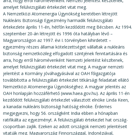
KÖZÉRDEKŰ ADATOK
arra, hogy erről háromévenként Nemzeti Jelentést készítenek,
amelyet felülvizsgálati értekezlet vitat meg.
JOGI SZABÁLYOZÁS, ÚTMUTATÓK
A Nemzetközi Atomenergia Ügynökség keretében létrejött
Nukleáris Biztonsági Egyezmény harmadik felülvizsgálati
KIADVÁNYOK, JELENTÉSEK
értekezlete április 11-én, hétfőn kezdődött meg Bécsben. Az 1994.
szeptember 20-án létrejött és 1996 óta hatályban lévő –
NYOMTATVÁNYOK, SZOFTVEREK
Magyarországon az 1997. évi I. törvényben kihirdetett –
egyezmény részes államai kötelezettséget vállaltak a nukleáris
E-ÜGYINTÉZÉS
biztonság nemzetközileg elfogadott szintjének fenntartására és
arra, hogy erről háromévenként Nemzeti Jelentést készítenek,
amelyet felülvizsgálati értekezlet vitat meg. A magyar nemzeti
jelentést a Kormány jóváhagyásával az OAH főigazgatója
továbbította a felülvizsgálati értekezlet titkársági feladatait ellátó
Nemzetközi Atomenergia Ügynökséghez. A magyar jelentés az
OAH honlapján hozzáférhető (www.haea.gov.hu). Az április 11-én
kezdődött felülvizsgálati értekezlet választott elnöke Linda Keen,
a kanadai nukleáris biztonsági hatóság elnöke. Érdemes
megjegyezni, hogy 56. országként India ebben a hónapban
ratifikálta az egyezményt. A felülvizsgálati értekezlet hat ország-
csoportban zajlik. Ezeken az adott országok nemzeti jelentéseit
vitatják meg. Magyarország Finnországgal, Indonéziával,