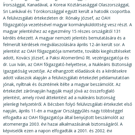
Írországgal, Kanadával, a Koreai Köztársasággal Olaszországgal,
Sri Lankával és Törökországgal együtt került a hatodik csoportba.
A felülvizsgálati értekezleten dr. Rónaky József, az OAH
főigazgatója vezetésével magyar kormányküldöttség vesz részt. A
magyar jelentéshez az egyezmény 15 részes országától 131
kérdés érkezett. A magyar nemzeti jelentés bemutatására és a
felmerült kérdések megválaszolására április 12-án került sor. A
jelentést az OAH főigazgatója ismertette, további kiegészítéseket
adott, Kovács József, a Paksi Atomerőmű Rt. vezérigazgatója és
dr. Lux Iván, az OAH főigazgató-helyettese, a Nukleáris Biztonsági
Igazgatóság vezetője. Az elhangzott előadások és a kérdésekre
adott válaszok alapján a felülvizsgálati értekezlet példamutatóan
jónak, nyíltnak és őszintének ítélte a magyar beszámolót. Az
értekezlet zárónapján hagyják majd jóvá az összefoglaló
jelentést, amely rövid áttekintést ad a nukleáris biztonság
jelenlegi helyzetéről. A Bécsben folyó felülvizsgálati értekezlet első
napján, április 11-én a magyar Országgyűlés nagy többséggel
elfogadta az OAH főigazgatója által benyújtott beszámolót az
atomenergia 2003. évi hazai alkalmazásának biztonságáról. A
képviselők ezen a napon elfogadták a 2001. és 2002. évi