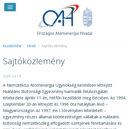
Kezdőoldal
/
Hírek
/
Sajtóközlemény
Sajtóközlemény
HÍREK
RENDKÍVÜLI HÍREK
2005.04.14
SAJTÓSZOBA
A Nemzetközi Atomenergia Ügynökség keretében létrejött
Nukleáris Biztonsági Egyezmény harmadik felülvizsgálati
HIRDETMÉNYEK
értekezlete április 11-én, hétfőn kezdődött meg Bécsben. Az 1994.
szeptember 20-án létrejött és 1996 óta hatályban lévő –
BEMUTATKOZÁS
Magyarországon az 1997. évi I. törvényben kihirdetett –
egyezmény részes államai kötelezettséget vállaltak a nukleáris
FELADATOK
biztonság nemzetközileg elfogadott szintjének fenntartására és