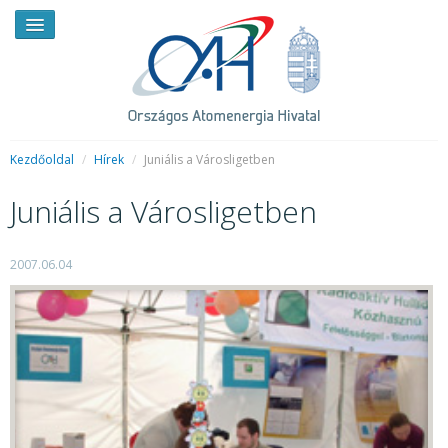
Kezdőoldal
/
Hírek
/
Juniális a Városligetben
Juniális a Városligetben
HÍREK
RENDKÍVÜLI HÍREK
2007.06.04
SAJTÓSZOBA
HIRDETMÉNYEK
BEMUTATKOZÁS
FELADATOK