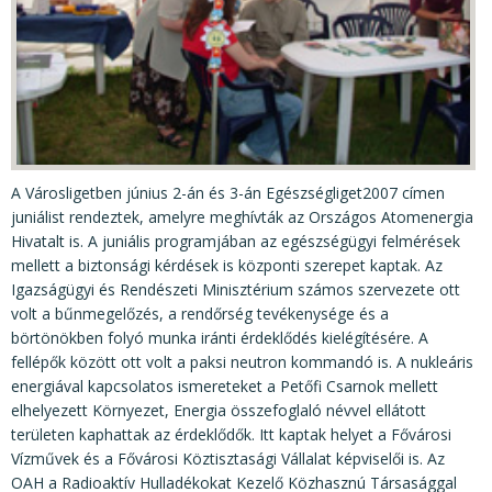
KÖZÉRDEKŰ ADATOK
JOGI SZABÁLYOZÁS, ÚTMUTATÓK
KIADVÁNYOK, JELENTÉSEK
NYOMTATVÁNYOK, SZOFTVEREK
E-ÜGYINTÉZÉS
A Városligetben június 2-án és 3-án Egészségliget2007 címen
juniálist rendeztek, amelyre meghívták az Országos Atomenergia
Hivatalt is. A juniális programjában az egészségügyi felmérések
mellett a biztonsági kérdések is központi szerepet kaptak. Az
Igazságügyi és Rendészeti Minisztérium számos szervezete ott
volt a bűnmegelőzés, a rendőrség tevékenysége és a
börtönökben folyó munka iránti érdeklődés kielégítésére. A
fellépők között ott volt a paksi neutron kommandó is. A nukleáris
energiával kapcsolatos ismereteket a Petőfi Csarnok mellett
elhelyezett Környezet, Energia összefoglaló névvel ellátott
területen kaphattak az érdeklődők. Itt kaptak helyet a Fővárosi
Vízművek és a Fővárosi Köztisztasági Vállalat képviselői is. Az
OAH a Radioaktív Hulladékokat Kezelő Közhasznú Társasággal