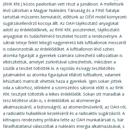
(RHK Kht.) közös pavilonban vett részt a juniálison. A mellettünk
lévő sátorban a Magyar Nukleáris Társaság és a FINE fiataljai
tartottak műszeres bemutatót, előttünk az OÉVI mobil környezeti
sugárzásellenőrző kocsija állt. Az OAH tájékoztató anyagokat
adott az érdeklődőknek, az RHK Kht. posztereket, tájékoztató
anyagokat és tudásfelmérő teszteket hozott a rendezvényre. A
sátrak teteje felett lebegő nagyméretű kék luftballonok messziről
is odavonzották az érdeklődőket. A luftballonon lévő színes
atomka figuráját a gyerekek számára színezhető változatban is
elkészítettük, amelyet zsírkrétával színezhettek, miközben a
szülők a tesztet töltötték ki. A rajzolás és/vagy tesztkitöltés
jutalmaként az atomka figurájával ellátott luftballont, valamint
lehúzható matricát vihettek haza a gyerekek. Igen sokan jöttek
oda a sátorhoz, időnként a szomszédos sátorok előtt is az RHK
Kht. tesztjeit töltötték a lelkes érdeklődők. Sokan ott maradtak a
tesz kitöltése után is, s érdeklődtek az atomenergia
alkalmazásáról, a biztonságról, az atomerőművekről, az OAH-ról,
a radioaktív hulladékok kezeléséről és a radioaktív sugárzásról. A
kétnapos rendezvény próbára tette az OAH munkatársait is, bár
fáradhatatlanul válaszoltak a nukleáris energia alkalmazásával, s