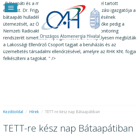
„Bátaapáti és a magyarok híre a világban” címmel tartott
előadást. Dr. Frigyesi Ferenc, az RHK Kht. beruházási igazgatója a
bátaapáti hulladéktároló felszíni és földalatti építésének
ütemezését, az Öko Zrt. képviselője, Magyar Emőke pedig a
Nemzeti Radioaktívhulladék-tároló környezeti monitoring
rendszerét ismertette. A polgármesterek ünnepélyesen megbízták
a Lakossági Ellenőrző Csoport tagjait a beruházás és az
üzemeltetés társadalmi ellenőrzésével, amelyre az RHK Kht. fogja
felkészíteni a tagokat. " />
HÍREK
RENDKÍVÜLI HÍREK
SAJTÓSZOBA
HIRDETMÉNYEK
Kezdőoldal
/
Hírek
/
TETT-re kész nap Bátaapátiban
BEMUTATKOZÁS
TETT-re kész nap Bátaapátiban
FELADATOK