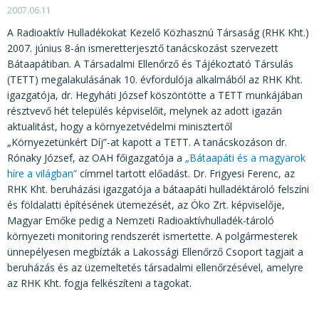
KÖZÉRDEKŰ ADATOK
2007.06.11
JOGI SZABÁLYOZÁS, ÚTMUTATÓK
A Radioaktív Hulladékokat Kezelő Közhasznú Társaság (RHK Kht.)
2007. június 8-án ismeretterjesztő tanácskozást szervezett
KIADVÁNYOK, JELENTÉSEK
Bátaapátiban. A Társadalmi Ellenőrző és Tájékoztató Társulás
(TETT) megalakulásának 10. évfordulója alkalmából az RHK Kht.
NYOMTATVÁNYOK, SZOFTVEREK
igazgatója, dr. Hegyháti József köszöntötte a TETT munkájában
résztvevő hét település képviselőit, melynek az adott igazán
E-ÜGYINTÉZÉS
aktualitást, hogy a környezetvédelmi minisztertől
„Környezetünkért Díj”-at kapott a TETT. A tanácskozáson dr.
Rónaky József, az OAH főigazgatója a
„Bátaapáti és a magyarok
híre a világban”
címmel tartott előadást. Dr. Frigyesi Ferenc, az
RHK Kht. beruházási igazgatója a bátaapáti hulladéktároló felszíni
és földalatti építésének ütemezését, az Öko Zrt. képviselője,
Magyar Emőke pedig a Nemzeti Radioaktívhulladék-tároló
környezeti monitoring rendszerét ismertette. A polgármesterek
ünnepélyesen megbízták a Lakossági Ellenőrző Csoport tagjait a
beruházás és az üzemeltetés társadalmi ellenőrzésével, amelyre
az RHK Kht. fogja felkészíteni a tagokat.