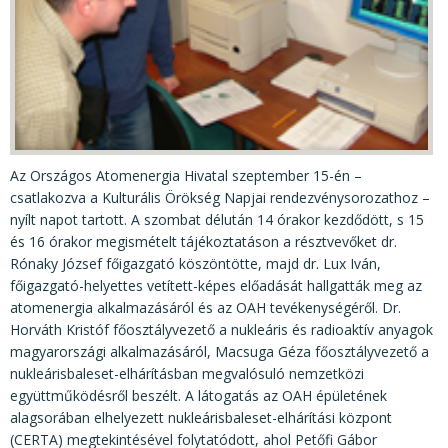
KÖZÉRDEKŰ ADATOK
JOGI SZABÁLYOZÁS, ÚTMUTATÓK
KIADVÁNYOK, JELENTÉSEK
NYOMTATVÁNYOK, SZOFTVEREK
E-ÜGYINTÉZÉS
Az Országos Atomenergia Hivatal szeptember 15-én –
csatlakozva a Kulturális Örökség Napjai rendezvénysorozathoz –
nyílt napot tartott. A szombat délután 14 órakor kezdődött, s 15
és 16 órakor megismételt tájékoztatáson a résztvevőket dr.
Rónaky József főigazgató köszöntötte, majd dr. Lux Iván,
főigazgató-helyettes vetített-képes előadását hallgatták meg az
atomenergia alkalmazásáról és az OAH tevékenységéről. Dr.
Horváth Kristóf főosztályvezető a nukleáris és radioaktív anyagok
magyarországi alkalmazásáról, Macsuga Géza főosztályvezető a
nukleárisbaleset-elhárításban megvalósuló nemzetközi
együttműködésről beszélt. A látogatás az OAH épületének
alagsorában elhelyezett nukleárisbaleset-elhárítási központ
(CERTA) megtekintésével folytatódott, ahol Petőfi Gábor