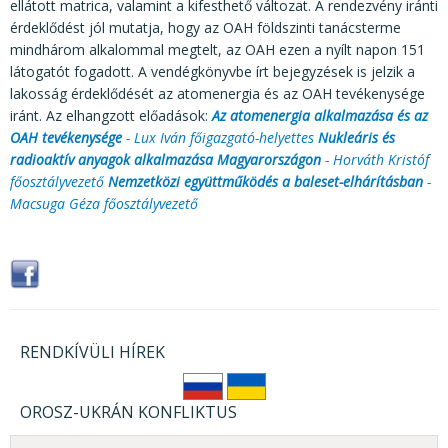
ellátott matrica, valamint a kifesthető változat. A rendezvény iránti
érdeklődést jól mutatja, hogy az OAH földszinti tanácsterme
mindhárom alkalommal megtelt, az OAH ezen a nyílt napon 151
látogatót fogadott. A vendégkönyvbe írt bejegyzések is jelzik a
lakosság érdeklődését az atomenergia és az OAH tevékenysége
iránt. Az elhangzott előadások:
Az atomenergia alkalmazása és az
OAH tevékenysége
- Lux Iván főigazgató-helyettes
Nukleáris és
radioaktív anyagok alkalmazása Magyarországon
- Horváth Kristóf
főosztályvezető
Nemzetközi együttműködés a baleset-elhárításban
-
Macsuga Géza főosztályvezető
RENDKÍVÜLI HÍREK
OROSZ-UKRÁN KONFLIKTUS