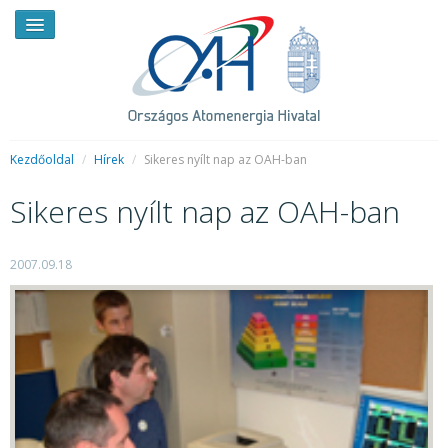
Kezdőoldal
/
Hírek
/
Sikeres nyílt nap az OAH-ban
Sikeres nyílt nap az OAH-ban
HÍREK
RENDKÍVÜLI HÍREK
2007.09.18
SAJTÓSZOBA
HIRDETMÉNYEK
BEMUTATKOZÁS
FELADATOK