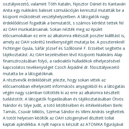
osztályvezető, valamint Tóth Katalin, Nyisztor Dániel és Kantavári
Anita egy nukleáris baleset szimulációján keresztül mutatták be a
központ működését veszélyhelyzetben. A látogatók nagy
érdeklődéssel fogadták a bemutatót, s számos kérdést tettek fel
az OAH munkatársainak. Sokan nézték meg az épület
előcsarnokában ez erre az alkalomra elkészült poszter kiállítást is,
amely az OAH sokrétű tevékenységét mutatja be. A posztereknél
Fichtinger Gyula, Sáfár József és Szőllösiné F. Erzsébet segítette a
tájékoztatást. Az OAH kezelésében lévő Központi Nukleáris Alap
finanszírozásában folyó, a radioaktív hulladékok elhelyezésével
kapcsolatos tevékenységet Czoch Árpádné dr. főosztályvezető
mutatta be a látogatóknak.
A résztvevők érdeklődését jelezte, hogy sokan vittek az
előcsarnokban elhelyezett információs anyagokból és a látogatás
végén nagy számban töltötték ki az erre az alkalomra készített
tudástotót. A látogatók fogadásában és tájékoztatásában Ötvös
Nándor és Silye Judit, a totó kitöltésében és értékelésében Berki
Tamás, Csuvár Miklós, Szirmai Sándor és Vilimi András segítettek.
A totót helyesen kitöltők az OAH szlogenjével díszített tollat
kaptak ajándékba. A nyílt napra is készült az ATOMKA figurájával