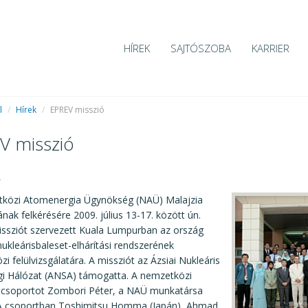
HÍREK
SAJTÓSZOBA
KARRIER
l
/
Hírek
/
EPREV misszió
V misszió
4
közi Atomenergia Ügynökség (NAÜ) Malajzia
ak felkérésére 2009. július 13-17. között ún.
ssziót szervezett Kuala Lumpurban az ország
ukleárisbaleset-elhárítási rendszerének
i felülvizsgálatára. A missziót az Ázsiai Nukleáris
gi Hálózat (ANSA) támogatta. A nemzetközi
i csoportot Zombori Péter, a NAÜ munkatársa
 A csoportban Toshimitsu Homma (Japán), Ahmad