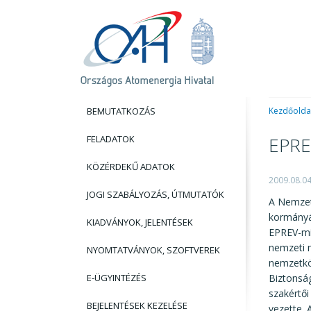
BEMUTATKOZÁS
Kezdőolda
FELADATOK
EPRE
KÖZÉRDEKŰ ADATOK
2009.08.0
JOGI SZABÁLYOZÁS, ÚTMUTATÓK
A Nemzet
kormányán
KIADVÁNYOK, JELENTÉSEK
EPREV-mi
nemzeti n
NYOMTATVÁNYOK, SZOFTVEREK
nemzetköz
E-ÜGYINTÉZÉS
Biztonsá
szakértő
BEJELENTÉSEK KEZELÉSE
vezette.