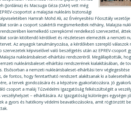
beh (Jordánia) és Macsuga Géza (OAH) vett még
 EPREV-csoportot a malajziai nukleáris biztonsági
épviseletében Hamrah Mohd Ali, az Érvényesítési Főosztály vezetője
gálat során a csoport szakértői megismerkedtek néhány, Malajzia nukl
i rendszerében kiemelkedő szerepkörrel rendelkező szervezettel, áttek
gálat során kitöltendő kérdőívet és részletesen elemezték a nemzeti nu
i tervet. Az anyagok tanulmányozása, a kérdőívben szereplő válaszok
 szervezetek képviselővel való beszélgetés után az EPREV-csoport g
 Malajzia nukleárisbaleset-elhárítási rendszeréről. Megállapították, ho
 nemzeti nukleárisbaleset-elhárítási rendszerének kialakításában, de to
. Elsősorban a nemzeti nukleárisbaleset-elhárítási terv véglegesítése
, de fontos, hogy fenntartható rendszert alakítsanak ki a balesetelhár
sére, a tervek gondozására és a képzésre-gyakorlatozásra. Jó gyakorl
gáló csoport a maláj Tűzvédelmi Igazgatóság felkészültségét a veszél
 veszélyhelyzet − elhárítására. Az Igazgatóság különleges egységei jó
tek a gyors és hatékony védelmi beavatkozásokra, amit rögtönzött b
ttak.