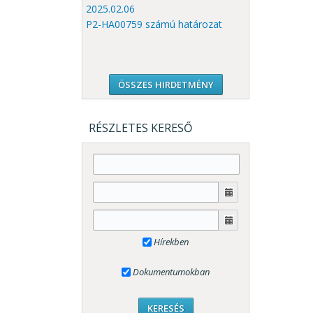
2025.02.06
P2-HA00759 számú határozat
ÖSSZES HIRDETMÉNY
RÉSZLETES KERESŐ
Hírekben
Dokumentumokban