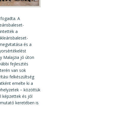
 fogadta. A
eárisbaleset-
intették a
kleárisbaleset-
 megvitatása és a
yorsértékelést
gy Malajzia jó úton
vábbi fejlesztés
 terén van sok
ítási felkészültség
atként emelte ki a
yhelyzetek − közöttük
l képzettek és jól
emutató keretében is