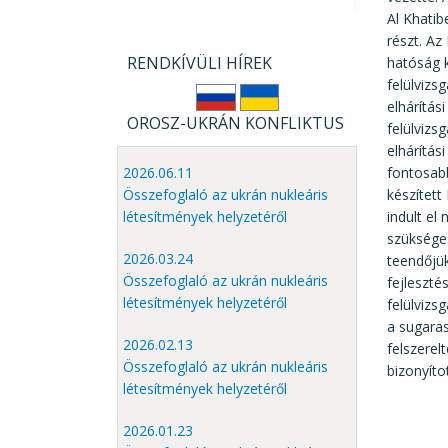
Al Khati
részt. Az
RENDKÍVÜLI HÍREK
hatóság k
felülvizs
elhárítás
OROSZ-UKRÁN KONFLIKTUS
felülvizs
elhárítás
fontosabb
2026.06.11
készített
Összefoglaló az ukrán nukleáris
indult el
létesítmények helyzetéről
szükséges
2026.03.24
teendőjük
Összefoglaló az ukrán nukleáris
fejleszté
létesítmények helyzetéről
felülvizs
a sugaras
2026.02.13
felszerel
Összefoglaló az ukrán nukleáris
bizonyíto
létesítmények helyzetéről
2026.01.23