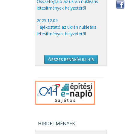
Összefoglaló az ukrán nukleáris
létesítmények helyzetéről
2025.12.09
Tájékoztató az ukrán nukleáris
létesítmények helyzetéről
ÖSSZES RENDKÍVÜLI HÍR
HIRDETMÉNYEK