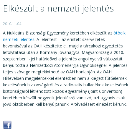
KÖZÉRDEKŰ ADATOK
Elkészült a nemzeti jelentés
JOGI SZABÁLYOZÁS, ÚTMUTATÓK
KIADVÁNYOK, JELENTÉSEK
2010.11.04
A Nukleáris Biztonsági Egyezmény keretében elkészült az
ötödik
NYOMTATVÁNYOK, SZOFTVEREK
nemzeti jelentés
. A jelentést – az érintett szervezetek
bevonásával az OAH készítette el, majd a tárcaközi egyeztetés
E-ÜGYINTÉZÉS
lefolytatása után a Kormány jóváhagyta. Magyarország a 2010.
szeptember 1-jei határidővel a jelentés angol nyelvű változatát
benyújtotta a Nemzetközi Atomenergia Ügynökségnél. A jelentés
teljes szövege megtekinthető az OAH honlapján. Az OAH
Hírlevélben megjelentekkel ellentétben nem a kiégett fűtőelemek
kezelésének biztonságáról és a radioaktív hulladékok kezelésének
biztonságáról létrehozott közös egyezmény (Joint Convention)
keretében készült negyedik jelentésről van szó, azt ugyanis csak
jövő októberben kell benyújtanunk. A tévedésért elnézést kérünk.