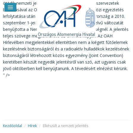
ötödik nemzeti jelentés. A jelentést – az érintett szervezetek
bevonásával az OAH készítette el, majd a tárcaközi egyeztetés
lefolytatása után a Kormány jóváhagyta. Magyarország a 2010.
szeptember 1-jei határidővel a jelentés angol nyelvű változatát
benyújtotta a Nemzetközi Atomenergia Ügynökségnél. A jelentés
teljes szövege megtekinthető az OAH honlapján. Az OAH
Hírlevélben megjelentekkel ellentétben nem a kiégett fűtőelemek
kezelésének biztonságáról és a radioaktív hulladékok kezelésének
biztonságáról létrehozott közös egyezmény (Joint Convention)
keretében készült negyedik jelentésről van szó, azt ugyanis csak
HÍREK
jövő októberben kell benyújtanunk. A tévedésért elnézést kérünk.
RENDKÍVÜLI HÍREK
" />
SAJTÓSZOBA
HIRDETMÉNYEK
BEMUTATKOZÁS
FELADATOK
Kezdőoldal
/
Hírek
/
Elkészült a nemzeti jelentés