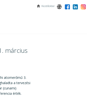
Kezdőoldal
1. március
ichi atomerőmű 3.
ghaladta a tervezési
ár (cunami)
rencia érték.