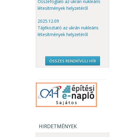
Összefoglaló az ukrán nukleáris
létesítmények helyzetéről
2025.12.09
Tájékoztató az ukrán nukleáris
létesítmények helyzetéről
ÖSSZES RENDKÍVÜLI HÍR
HIRDETMÉNYEK