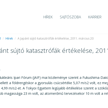
HÍREK
SAJTÓSZOBA
KARRIER
l
/
Hírek
/
A Japánt sújtó katasztrófák értékelése, 2011. március 20
ánt sújtó katasztrófák értékelése, 201
0
ukleáris Ipari Fórum (JAIF) mai közleménye szerint a Fukushima-Dai
ellett a földrengéskor a gyorsulás csúcsértéke 5,07 m/s2 volt, ez me
a 4,99 m/s2-et. A Tokyoi Egyetem legújabb értékelése szerint a szökő
bb magassága 23 m volt, az atomerőmű tervezésekor 10 m volt a refe