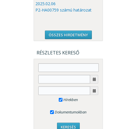
2025.02.06
P2-HA00759 számú határozat
ÖSSZES HIRDETMÉNY
RÉSZLETES KERESŐ
Hírekben
Dokumentumokban