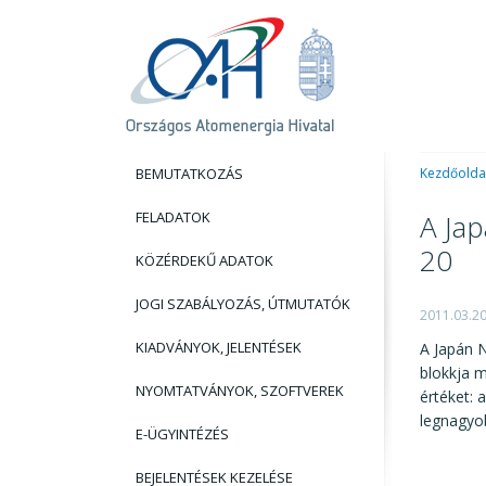
BEMUTATKOZÁS
Kezdőolda
FELADATOK
A Jap
20
KÖZÉRDEKŰ ADATOK
JOGI SZABÁLYOZÁS, ÚTMUTATÓK
2011.03.2
KIADVÁNYOK, JELENTÉSEK
A Japán N
blokkja m
NYOMTATVÁNYOK, SZOFTVEREK
értéket: 
legnagyo
E-ÜGYINTÉZÉS
BEJELENTÉSEK KEZELÉSE