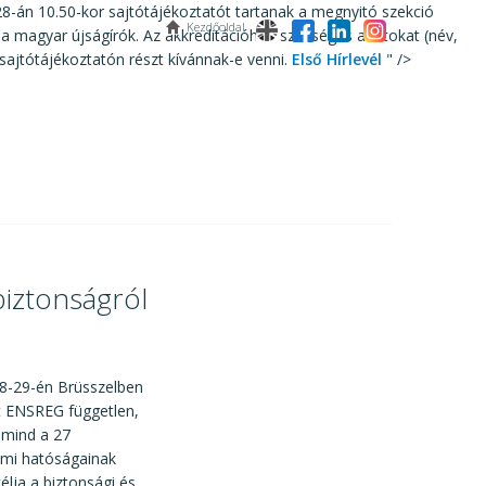
28-án 10.50-kor sajtótájékoztatót tartanak a megnyitó szekció
Kezdőoldal
 a magyar újságírók. Az akkreditációhoz szükséges adatokat (név,
 sajtótájékoztatón részt kívánnak-e venni.
Első Hírlevél
" />
biztonságról
28-29-én Brüsszelben
tt ENSREG független,
 mind a 27
elmi hatóságainak
élja a biztonsági és