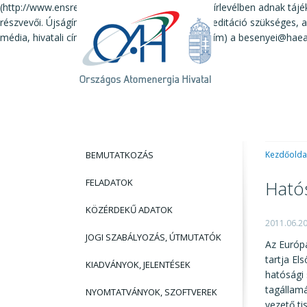
(http://www.ensreg.eu/ensreg-conferences) és hírlevélben adnak tájé
részvevői. Újságírók helyszíni részvételéhez akkreditáció szükséges
média, hivatali cím, telefon és faxszám, e-mail cím) a besenyei@haea.
BEMUTATKOZÁS
Kezdőolda
FELADATOK
Hatós
KÖZÉRDEKŰ ADATOK
2011.06.2
JOGI SZABÁLYOZÁS, ÚTMUTATÓK
Az Európ
tartja El
KIADVÁNYOK, JELENTÉSEK
hatósági 
tagállamá
NYOMTATVÁNYOK, SZOFTVEREK
vezető ti