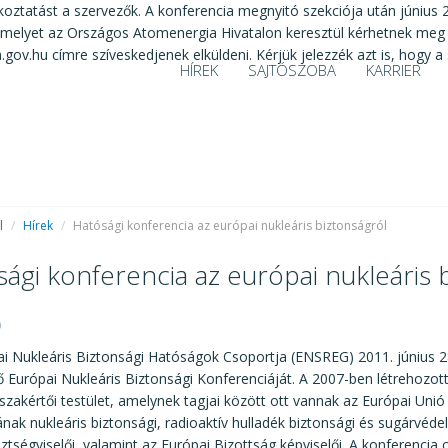
koztatást a szervezők. A konferencia megnyitó szekciója után június 
, amelyet az Országos Atomenergia Hivatalon keresztül kérhetnek meg
gov.hu címre szíveskedjenek elküldeni. Kérjük jelezzék azt is, hogy a
HÍREK
SAJTÓSZOBA
KARRIER
l
/
Hírek
/
Hatósági konferencia az európai nukleáris biztonságról
ági konferencia az európai nukleáris 
0
ai Nukleáris Biztonsági Hatóságok Csoportja (ENSREG) 2011. június 
ső Európai Nukleáris Biztonsági Konferenciáját. A 2007-ben létrehozo
szakértői testület, amelynek tagjai között ott vannak az Európai Unió
nak nukleáris biztonsági, radioaktív hulladék biztonsági és sugárvéd
sztségviselői, valamint az Európai Bizottság képviselői. A konferencia c