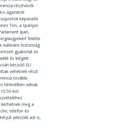
erencia résztvevői
ulcs-ágazatok
csoportok képviselői
inez Ten, a spanyol
Parlament Ipari,
ergiaügyekért felelős
a nukleáris biztonság
nemzeti gyakorlat és
adék és kiégett
pcsán készülő EU
ottak vehetnek részt
rencia további
s hírlevélben adnak
 10.50-kor
észvételéhez
l kérhetnek meg a
cím, telefon és
rjük jelezzék azt is,