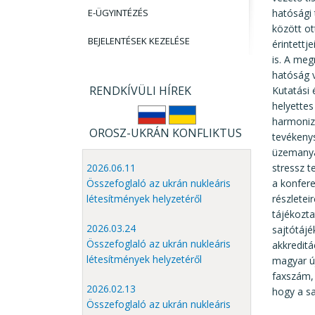
E-ÜGYINTÉZÉS
hatósági 
között ot
BEJELENTÉSEK KEZELÉSE
érintettj
is. A meg
hatóság v
RENDKÍVÜLI HÍREK
Kutatási 
helyettes
harmonizá
OROSZ-UKRÁN KONFLIKTUS
tevékenys
üzemanya
stressz t
2026.06.11
a konfere
Összefoglaló az ukrán nukleáris
részlete
létesítmények helyzetéről
tájékozta
2026.03.24
sajtótájé
Összefoglaló az ukrán nukleáris
akkredit
létesítmények helyzetéről
magyar új
faxszám, 
2026.02.13
hogy a sa
Összefoglaló az ukrán nukleáris