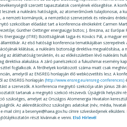
tevékenységről szerzett tapasztalatok cseréjének elősegítése. A konf
t lesznek a nukleáris hatóságok, az atomerőművek tulajdonosai, a k
ei, a nemzeti kormányok, a nemzetközi szervezetek és releváns érdek
nyitó szekcióban előadást tart a konferencia elnökeként Carmen Mart
ezetője; Günther Oettinger energiaügyi biztos; J. Brezina, az Európai 
és Energiaügyi (ITRE) Bizottságának tagja és Kovács Pál, a magyar en
 államtitkár. Az első hatósági konferencia tematikájában szerepelnek 
ciójának kilátásai, a nukleáris biztonsági direktíva megvalósítása, a 
ég az átláthatóság területén, és az előkészületben lévő nukleáris hull
g direktíva alakulása. A záró panelszekció a fukushimai esemény ka
eszttel foglalkozik. A férőhelyek korlátozott száma miatt csak meghív
ncián, amelyről az ENSREG honlapján élő webközvetítés lesz. A konfe
iről az ENSREG honlapján
(http://www.ensreg.eu/ensreg-conferences)
é
tást a szervezők. A konferencia megnyitó szekciója után június 28-án
koztatót tartanak a megnyitó szekció részvevői. Újságírók helyszíni r
áció szükséges, amelyet az Országos Atomenergia Hivatalon keresztü
ságírók. Az akkreditációhoz szükséges adatokat (név, média, hivatali 
e-mail cím) a besenyei@haea.gov.hu címre szíveskedjenek elküldeni. Ké
jtótájékoztatón részt kívánnak-e venni.
Első Hírlevél