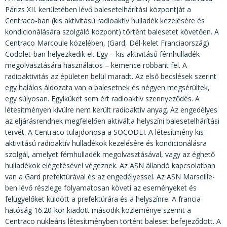
KÖZÉRDEKŰ ADATOK
Párizs XII. kerületében lévő balesetelhárítási központját a
Centraco-ban (kis aktivitású radioaktív hulladék kezelésére és
JOGI SZABÁLYOZÁS, ÚTMUTATÓK
kondicionálására szolgáló központ) történt balesetet követően. A
KIADVÁNYOK, JELENTÉSEK
Centraco Marcoule közelében, (Gard, Dél-kelet Franciaország)
Codolet-ban helyezkedik el. Egy – kis aktivitású fémhulladék
NYOMTATVÁNYOK, SZOFTVEREK
megolvasztására használatos – kemence robbant fel. A
radioaktivitás az épületen belül maradt. Az első becslések szerint
E-ÜGYINTÉZÉS
egy halálos áldozata van a balesetnek és négyen megsérültek,
egy súlyosan. Egyiküket sem ért radioaktív szennyeződés. A
létesítményen kívülre nem került radioaktív anyag. Az engedélyes
az eljárásrendnek megfelelően aktiválta helyszíni balesetelhárítási
tervét. A Centraco tulajdonosa a SOCODEI. A létesítmény kis
aktivitású radioaktív hulladékok kezelésére és kondicionálásra
szolgál, amelyet fémhulladék megolvasztásával, vagy az éghető
hulladékok elégetésével végeznek. Az ASN állandó kapcsolatban
van a Gard prefektúrával és az engedélyessel. Az ASN Marseille-
ben lévő részlege folyamatosan követi az eseményeket és
felügyelőket küldött a prefektúrára és a helyszínre. A francia
hatóság 16.20-kor kiadott második közleménye szerint a
Centraco nukleáris létesítményben történt baleset befejeződött. A