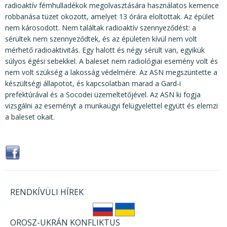
radioaktív fémhulladékok megolvasztására használatos kemence
robbanása tüzet okozott, amelyet 13 órára eloltottak. Az épület
nem károsodott. Nem találtak radioaktív szennyeződést: a
sérültek nem szennyeződtek, és az épületen kívül nem volt
mérhető radioaktivitás. Egy halott és négy sérült van, egyikük
súlyos égési sebekkel. A baleset nem radiológiai esemény volt és
nem volt szükség a lakosság védelmére. Az ASN megszüntette a
készültségi állapotot, és kapcsolatban marad a Gard-i
prefektúrával és a Socodei üzemeltetőjével. Az ASN ki fogja
vizsgálni az eseményt a munkaügyi felügyelettel együtt és elemzi
a baleset okait.
RENDKÍVÜLI HÍREK
OROSZ-UKRÁN KONFLIKTUS