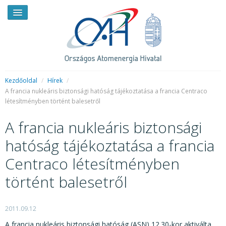
Kezdőoldal
/
Hírek
/
A francia nukleáris biztonsági hatóság tájékoztatása a francia Centraco
létesítményben történt balesetről
HÍREK
A francia nukleáris biztonsági
RENDKÍVÜLI HÍREK
hatóság tájékoztatása a francia
SAJTÓSZOBA
Centraco létesítményben
HIRDETMÉNYEK
történt balesetről
BEMUTATKOZÁS
FELADATOK
2011.09.12
A francia nukleáris biztonsági hatóság (ASN) 12.30-kor aktiválta