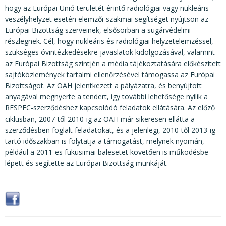
KÖZÉRDEKŰ ADATOK
hogy az Európai Unió területét érintő radiológiai vagy nukleáris
veszélyhelyzet esetén elemzői-szakmai segítséget nyújtson az
JOGI SZABÁLYOZÁS, ÚTMUTATÓK
Európai Bizottság szerveinek, elsősorban a sugárvédelmi
KIADVÁNYOK, JELENTÉSEK
részlegnek. Cél, hogy nukleáris és radiológiai helyzetelemzéssel,
szükséges óvintézkedésekre javaslatok kidolgozásával, valamint
NYOMTATVÁNYOK, SZOFTVEREK
az Európai Bizottság szintjén a média tájékoztatására előkészített
sajtóközlemények tartalmi ellenőrzésével támogassa az Európai
E-ÜGYINTÉZÉS
Bizottságot. Az OAH jelentkezett a pályázatra, és benyújtott
anyagával megnyerte a tendert, így további lehetősége nyílik a
RESPEC-szerződéshez kapcsolódó feladatok ellátására. Az előző
ciklusban, 2007-től 2010-ig az OAH már sikeresen ellátta a
szerződésben foglalt feladatokat, és a jelenlegi, 2010-től 2013-ig
tartó időszakban is folytatja a támogatást, melynek nyomán,
például a 2011-es fukusimai balesetet követően is működésbe
lépett és segítette az Európai Bizottság munkáját.