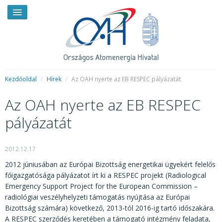
Kezdőoldal
/
Hírek
/
Az OAH nyerte az EB RESPEC pályázatát
Az OAH nyerte az EB RESPEC
HÍREK
pályázatát
RENDKÍVÜLI HÍREK
SAJTÓSZOBA
2012.12.17
HIRDETMÉNYEK
2012 júniusában az Európai Bizottság energetikai ügyekért felelős
főigazgatósága pályázatot írt ki a RESPEC projekt (Radiological
BEMUTATKOZÁS
Emergency Support Project for the European Commission –
radiológiai veszélyhelyzeti támogatás nyújtása az Európai
FELADATOK
Bizottság számára) következő, 2013-tól 2016-ig tartó időszakára.
A RESPEC szerződés keretében a támogató intézmény feladata,