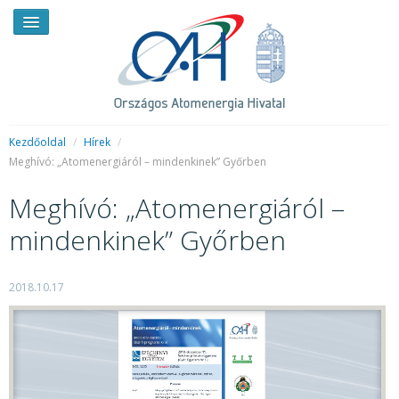
Kezdőoldal
/
Hírek
/
Meghívó: „Atomenergiáról – mindenkinek” Győrben
HÍREK
Meghívó: „Atomenergiáról –
RENDKÍVÜLI HÍREK
mindenkinek” Győrben
SAJTÓSZOBA
2018.10.17
HIRDETMÉNYEK
BEMUTATKOZÁS
FELADATOK