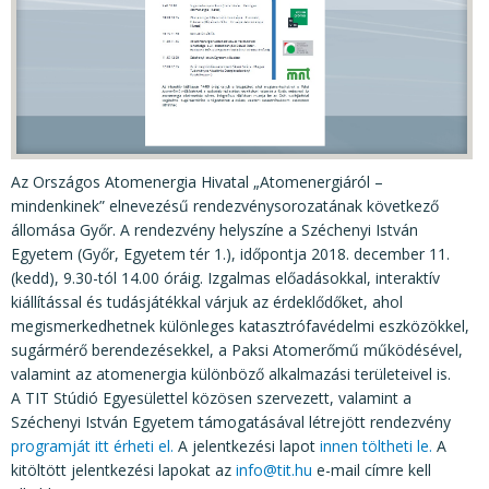
KÖZÉRDEKŰ ADATOK
JOGI SZABÁLYOZÁS, ÚTMUTATÓK
KIADVÁNYOK, JELENTÉSEK
NYOMTATVÁNYOK, SZOFTVEREK
E-ÜGYINTÉZÉS
Az Országos Atomenergia Hivatal „Atomenergiáról –
mindenkinek” elnevezésű rendezvénysorozatának következő
állomása Győr. A rendezvény helyszíne a Széchenyi István
Egyetem (Győr, Egyetem tér 1.), időpontja 2018. december 11.
(kedd), 9.30-tól 14.00 óráig. Izgalmas előadásokkal, interaktív
kiállítással és tudásjátékkal várjuk az érdeklődőket, ahol
megismerkedhetnek különleges katasztrófavédelmi eszközökkel,
sugármérő berendezésekkel, a Paksi Atomerőmű működésével,
valamint az atomenergia különböző alkalmazási területeivel is.
A TIT Stúdió Egyesülettel közösen szervezett, valamint a
Széchenyi István Egyetem támogatásával létrejött rendezvény
programját itt érheti el.
A jelentkezési lapot
innen töltheti le.
A
kitöltött jelentkezési lapokat az
info@tit.hu
e-mail címre kell