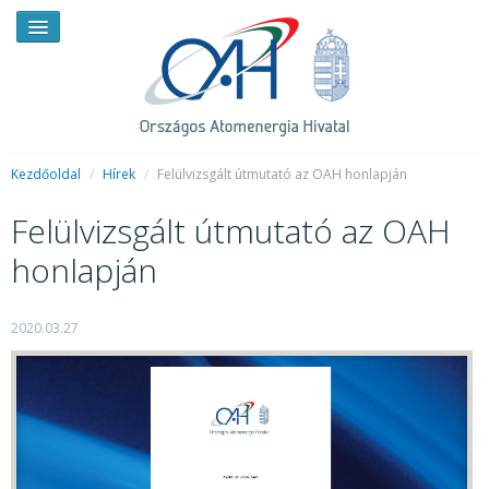
Kezdőoldal
/
Hírek
/
Felülvizsgált útmutató az OAH honlapján
Felülvizsgált útmutató az OAH
HÍREK
honlapján
RENDKÍVÜLI HÍREK
SAJTÓSZOBA
2020.03.27
HIRDETMÉNYEK
BEMUTATKOZÁS
FELADATOK