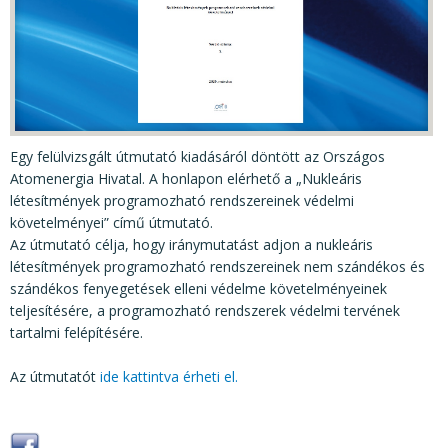
KÖZÉRDEKŰ ADATOK
JOGI SZABÁLYOZÁS, ÚTMUTATÓK
KIADVÁNYOK, JELENTÉSEK
NYOMTATVÁNYOK, SZOFTVEREK
Egy felülvizsgált útmutató kiadásáról döntött az Országos
E-ÜGYINTÉZÉS
Atomenergia Hivatal. A honlapon elérhető a „Nukleáris
létesítmények programozható rendszereinek védelmi
követelményei” című útmutató.
Az útmutató célja, hogy iránymutatást adjon a nukleáris
létesítmények programozható rendszereinek nem szándékos és
szándékos fenyegetések elleni védelme követelményeinek
teljesítésére, a programozható rendszerek védelmi tervének
tartalmi felépítésére.
Az útmutatót
ide kattintva érheti el.