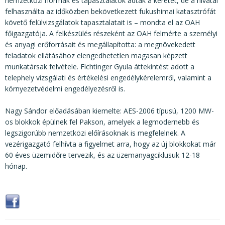
nemzetközi normák és tapasztalatok adták a keretet, de a hivatal
felhasználta az időközben bekövetkezett fukushimai katasztrófát
követő felülvizsgálatok tapasztalatait is – mondta el az OAH
főigazgatója. A felkészülés részeként az OAH felmérte a személyi
és anyagi erőforrásait és megállapította: a megnövekedett
feladatok ellátásához elengedhetetlen magasan képzett
munkatársak felvétele. Fichtinger Gyula áttekintést adott a
telephely vizsgálati és értékelési engedélykérelemről, valamint a
környezetvédelmi engedélyezésről is.
Nagy Sándor előadásában kiemelte: AES-2006 típusú, 1200 MW-
os blokkok épülnek fel Pakson, amelyek a legmodernebb és
legszigorúbb nemzetközi előírásoknak is megfelelnek. A
vezérigazgató felhívta a figyelmet arra, hogy az új blokkokat már
60 éves üzemidőre tervezik, és az üzemanyagciklusuk 12-18
hónap.