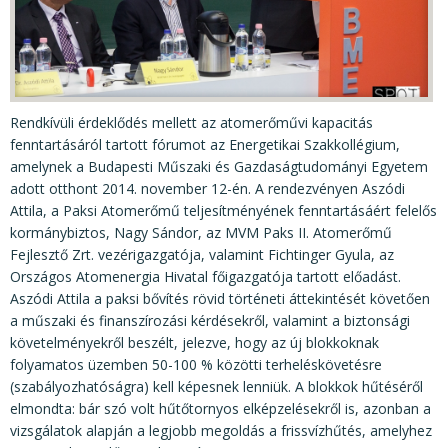
KÖZÉRDEKŰ ADATOK
JOGI SZABÁLYOZÁS, ÚTMUTATÓK
KIADVÁNYOK, JELENTÉSEK
NYOMTATVÁNYOK, SZOFTVEREK
Rendkívüli érdeklődés mellett az atomerőművi kapacitás
fenntartásáról tartott fórumot az Energetikai Szakkollégium,
E-ÜGYINTÉZÉS
amelynek a Budapesti Műszaki és Gazdaságtudományi Egyetem
adott otthont 2014. november 12-én. A rendezvényen Aszódi
Attila, a Paksi Atomerőmű teljesítményének fenntartásáért felelős
kormánybiztos, Nagy Sándor, az MVM Paks II. Atomerőmű
Fejlesztő Zrt. vezérigazgatója, valamint Fichtinger Gyula, az
Országos Atomenergia Hivatal főigazgatója tartott előadást.
Aszódi Attila a paksi bővítés rövid történeti áttekintését követően
a műszaki és finanszírozási kérdésekről, valamint a biztonsági
követelményekről beszélt, jelezve, hogy az új blokkoknak
folyamatos üzemben 50-100 % közötti terheléskövetésre
(szabályozhatóságra) kell képesnek lenniük. A blokkok hűtéséről
elmondta: bár szó volt hűtőtornyos elképzelésekről is, azonban a
vizsgálatok alapján a legjobb megoldás a frissvízhűtés, amelyhez