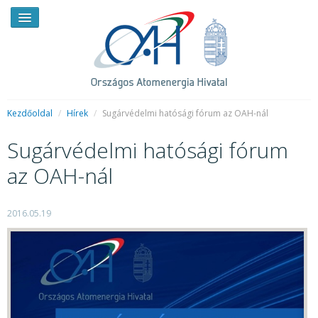
Kezdőoldal
/
Hírek
/
Sugárvédelmi hatósági fórum az OAH-nál
Sugárvédelmi hatósági fórum
HÍREK
az OAH-nál
RENDKÍVÜLI HÍREK
SAJTÓSZOBA
2016.05.19
HIRDETMÉNYEK
BEMUTATKOZÁS
FELADATOK