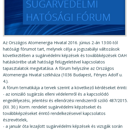
KÖZÉRDEKŰ ADATOK
JOGI SZABÁLYOZÁS, ÚTMUTATÓK
KIADVÁNYOK, JELENTÉSEK
NYOMTATVÁNYOK, SZOFTVEREK
Az Országos Atomenergia Hivatal 2016. június 2-án 13:00-tól
E-ÜGYINTÉZÉS
hatósági fórumot tart, melynek célja a jogszabályi változások
következtében a sugárvédelmi képzések és továbbképzések OAH
hatáskörébe utalt hatósági felügyeletével kapcsolatos
tapasztalatok megvitatása. A fórum helyszíne az Országos
Atomenergia Hivatal székháza (1036 Budapest, Fényes Adolf u.
4.).
A fórum tematikája a tervek szerint a következő kérdéseket érinti:
- az ionizáló sugárzás elleni védelemről és a kapcsolódó
engedélyezési, jelentési és ellenőrzési rendszerről szóló 487/2015.
(XII. 30.) Korm. rendelet sugárvédelmi képzéseket és
továbbképzéseket érintő rendelkezéseivel kapcsolatos
észrevételek,
- a január óta lezajlott sugárvédelmi képzések és vizsgák során