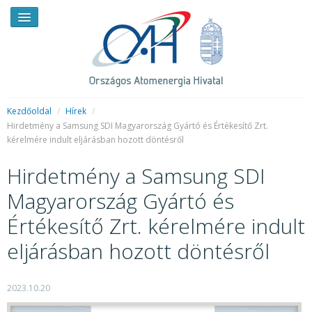
Kezdőoldal
/
Hírek
/
Hirdetmény a Samsung SDI Magyarország Gyártó és Értékesítő Zrt.
kérelmére indult eljárásban hozott döntésről
HÍREK
Hirdetmény a Samsung SDI
RENDKÍVÜLI HÍREK
Magyarország Gyártó és
SAJTÓSZOBA
Értékesítő Zrt. kérelmére indult
HIRDETMÉNYEK
eljárásban hozott döntésről
BEMUTATKOZÁS
FELADATOK
2023.10.20