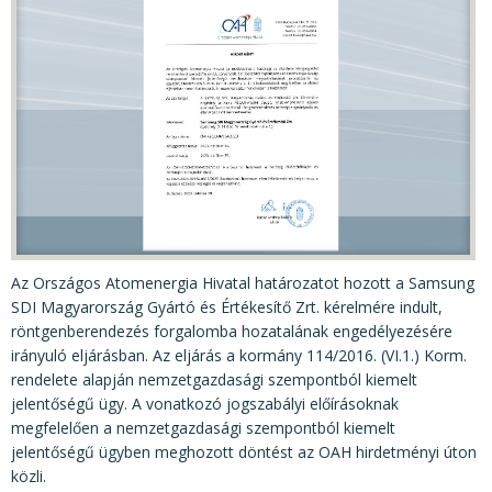
KÖZÉRDEKŰ ADATOK
JOGI SZABÁLYOZÁS, ÚTMUTATÓK
KIADVÁNYOK, JELENTÉSEK
NYOMTATVÁNYOK, SZOFTVEREK
E-ÜGYINTÉZÉS
Az Országos Atomenergia Hivatal határozatot hozott a Samsung
SDI Magyarország Gyártó és Értékesítő Zrt. kérelmére indult,
röntgenberendezés forgalomba hozatalának engedélyezésére
irányuló eljárásban. Az eljárás a kormány 114/2016. (VI.1.) Korm.
rendelete alapján nemzetgazdasági szempontból kiemelt
jelentőségű ügy. A vonatkozó jogszabályi előírásoknak
megfelelően a nemzetgazdasági szempontból kiemelt
jelentőségű ügyben meghozott döntést az OAH hirdetményi úton
közli.