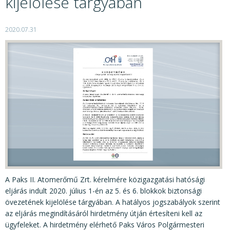
kijelölése tárgyában
KÖZÉRDEKŰ ADATOK
JOGI SZABÁLYOZÁS, ÚTMUTATÓK
2020.07.31
KIADVÁNYOK, JELENTÉSEK
NYOMTATVÁNYOK, SZOFTVEREK
E-ÜGYINTÉZÉS
A Paks II. Atomerőmű Zrt. kérelmére közigazgatási hatósági
eljárás indult 2020. július 1-én az 5. és 6. blokkok biztonsági
övezetének kijelölése tárgyában. A hatályos jogszabályok szerint
az eljárás megindításáról hirdetmény útján értesíteni kell az
ügyfeleket. A hirdetmény elérhető Paks Város Polgármesteri