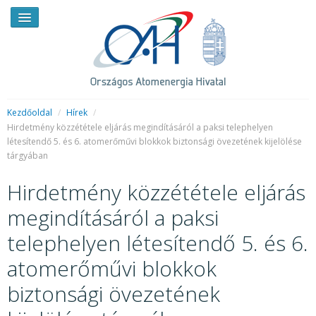
Kezdőoldal
/
Hírek
/
Hirdetmény közzététele eljárás megindításáról a paksi telephelyen
létesítendő 5. és 6. atomerőművi blokkok biztonsági övezetének kijelölése
HÍREK
tárgyában
RENDKÍVÜLI HÍREK
Hirdetmény közzététele eljárás
SAJTÓSZOBA
megindításáról a paksi
HIRDETMÉNYEK
telephelyen létesítendő 5. és 6.
BEMUTATKOZÁS
atomerőművi blokkok
biztonsági övezetének
FELADATOK