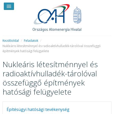
Kezdőoldal
/
Feladatok
/
Nukleáris létesítménnyel és radioaktívhulladék-tárolóval összefüggő
építmények hatósági felügyelete
HÍREK
Nukleáris létesítménnyel és
RENDKÍVÜLI HÍREK
radioaktívhulladék-tárolóval
SAJTÓSZOBA
összefüggő építmények
HIRDETMÉNYEK
hatósági felügyelete
BEMUTATKOZÁS
FELADATOK
Építésügyi hatósági tevékenység