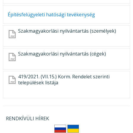
KÖZÉRDEKŰ ADATOK
JOGI SZABÁLYOZÁS, ÚTMUTATÓK
Építésfelügyeleti hatósági tevékenység
KIADVÁNYOK, JELENTÉSEK
Szakmagyakorlási nyilvántartás (személyek)
NYOMTATVÁNYOK, SZOFTVEREK
E-ÜGYINTÉZÉS
Szakmagyakorlási nyilvántartás (cégek)
419/2021. (VII.15.) Korm. Rendelet szerinti
települések listája
RENDKÍVÜLI HÍREK