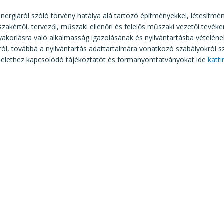
ergiáról szóló törvény hatálya alá tartozó építményekkel, létesítmé
zakértői, tervezői, műszaki ellenőri és felelős műszaki vezetői tevéke
korlásra való alkalmasság igazolásának és nyilvántartásba vételéne
ról, továbbá a nyilvántartás adattartalmára vonatkozó szabályokról sz
elethez kapcsolódó tájékoztatót és formanyomtatványokat ide
katti