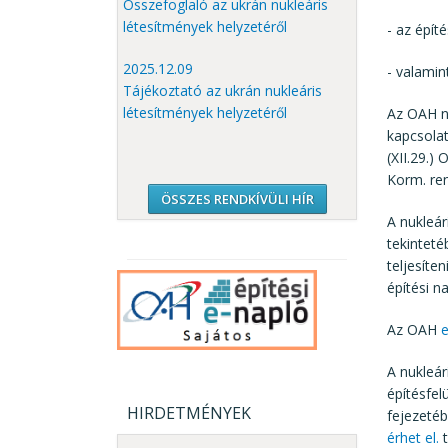
Összefoglaló az ukrán nukleáris
létesítmények helyzetéről
- az épít
2025.12.09
- valamin
Tájékoztató az ukrán nukleáris
létesítmények helyzetéről
Az OAH nu
kapcsolat
(XII.29.)
Korm. ren
ÖSSZES RENDKÍVÜLI HÍR
A nukleár
tekinteté
teljesíte
építési n
Az OAH
e
A nukleár
építésfelü
HIRDETMÉNYEK
fejezetéb
érhet el.
t