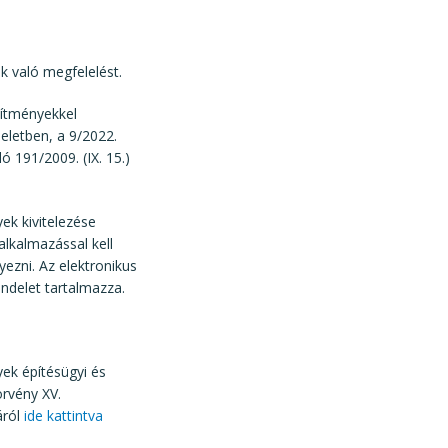
k való megfelelést.
pítményekkel
deletben, a 9/2022.
ó 191/2009. (IX. 15.)
ek kivitelezése
alkalmazással kell
yezni. Az elektronikus
endelet tartalmazza.
yek építésügyi
és
törvény XV.
áról
ide kattintva