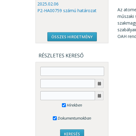
2025.02.06
Az atomen
P2-HA00759 számú határozat
műszaki s
szakmagya
szabályai
OAH rend
ÖSSZES HIRDETMÉNY
RÉSZLETES KERESŐ
Hírekben
Dokumentumokban