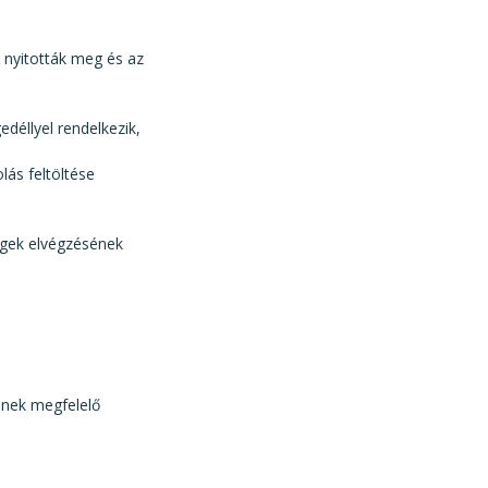
 nyitották meg és az
déllyel rendelkezik,
lás feltöltése
égek elvégzésének
gének megfelelő