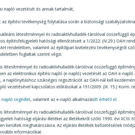
ési napló vezetését és annak tartalmát,
t az építési tevékenység folytatása során a biztonsági szabályzatokna
kleáris létesítménnyel és radioaktívhulladék-tárolóval összefüggő é
os építésfelügyeleti hatósági ellenőrzéseit a 1/2022: (IV.29.) OAH ren
 OAH rendeletben, valamint az építőipari kivitelezési tevékenységről szól
deletben foglaltak szerint végzi.
is létesítménnyel és radioaktívhulladék-tárolóval összefüggő építmény
ben az elektronikus építési napló (e-napló) vezetését az OAH e-napló 
ni, a naplónyitáshoz szükséges regisztrációt az OAH-nál kell kezdemén
apló vezetésével kapcsolatos előírásokat a 191/2009. (IX. 15.) Korm. r
-napló segédlet
, valamint az e-napló alkalmazás
itt érhető el.
is létesítménnyel és radioaktívhulladék-tárolóval összefüggő építmén
gyeleti hatósági eljárási illetékei az illetékekről szóló 1990. évi XCIII. 
en kerültek meghatározásra. Az eljárási illetékek befizetésének módj
ovábbi információkat.