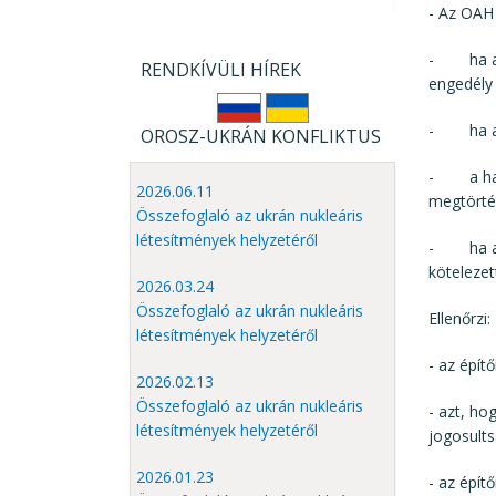
- Az OAH 
- ha az 
RENDKÍVÜLI HÍREK
engedély
- ha az 
OROSZ-UKRÁN KONFLIKTUS
- a haszn
2026.06.11
megtörté
Összefoglaló az ukrán nukleáris
létesítmények helyzetéről
- ha a h
kötelezet
2026.03.24
Összefoglaló az ukrán nukleáris
Ellenőrzi:
létesítmények helyzetéről
- az építő
2026.02.13
Összefoglaló az ukrán nukleáris
- azt, ho
létesítmények helyzetéről
jogosults
2026.01.23
- az épít