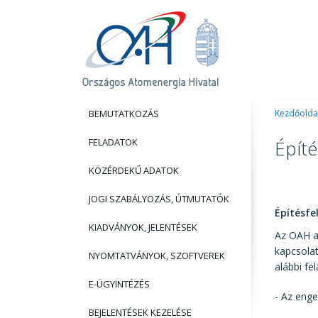
BEMUTATKOZÁS
Kezdőolda
FELADATOK
Építé
KÖZÉRDEKŰ ADATOK
JOGI SZABÁLYOZÁS, ÚTMUTATÓK
Építésfe
KIADVÁNYOK, JELENTÉSEK
Az OAH a 
kapcsolat
NYOMTATVÁNYOK, SZOFTVEREK
alábbi fel
E-ÜGYINTÉZÉS
- Az enge
BEJELENTÉSEK KEZELÉSE