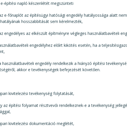
e-építési napló készenlétét megszünteti
e-főnaplót az építésügyi hatósági engedély hatályossága alatt nem
 hatályának hosszabbítását sem kérelmezték,
engedélyes az elkészült építményre végleges használatbavételi enge
álatbavételi engedélyhez előírt kikötés esetén, ha a teljesítésigazo
nt,
asználatbavételi engedély rendelkezik a hiányzó építési tevékenys
tségéről, akkor e tevékenységek befejezését követően.
ipari kivitelezési tevékenység folytatását,
gy az építési folyamat résztvevői rendelkeznek-e a tevékenység jelle
ággal,
őipari kivitelezési dokumentáció meglétét,