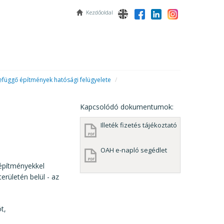
Kezdőoldal
zefüggő építmények hatósági felügyelete
/
Kapcsolódó dokumentumok:
Illeték fizetés tájékoztató
OAH e-napló segédlet
 építményekkel
erületén belül - az
t,