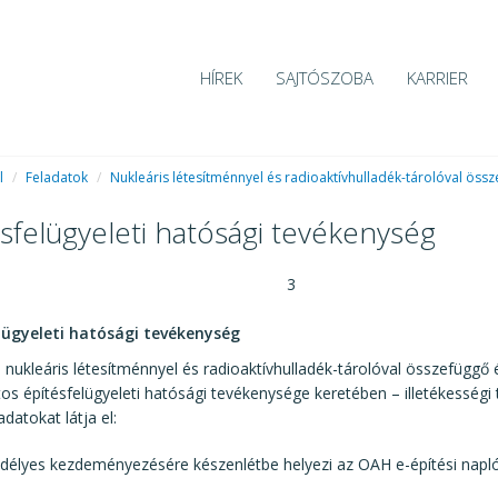
HÍREK
SAJTÓSZOBA
KARRIER
l
/
Feladatok
/
Nukleáris létesítménnyel és radioaktívhulladék-tárolóval öss
sfelügyeleti hatósági tevékenység
3
lügyeleti hatósági tevékenység
nukleáris létesítménnyel és radioaktívhulladék-tárolóval összefüggő
os építésfelügyeleti hatósági tevékenysége keretében – illetékességi t
adatokat látja el:
délyes kezdeményezésére készenlétbe helyezi az OAH e-építési napló