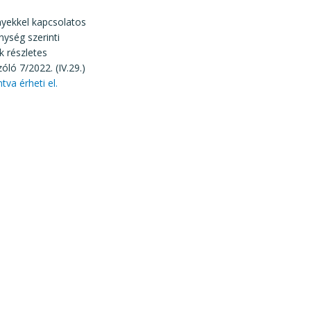
nyekkel kapcsolatos
nység szerinti
k részletes
óló 7/2022. (IV.29.)
ntva érheti el.