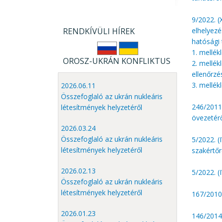
9/2022. (
RENDKÍVÜLI HÍREK
elhelyezé
hatósági
1. mellék
OROSZ-UKRÁN KONFLIKTUS
2. mellék
ellenőrzé
3. mellék
2026.06.11
Összefoglaló az ukrán nukleáris
246/2011.
létesítmények helyzetéről
övezetér
2026.03.24
Összefoglaló az ukrán nukleáris
5/2022. (
létesítmények helyzetéről
szakértőr
2026.02.13
5/2022. (
Összefoglaló az ukrán nukleáris
létesítmények helyzetéről
167/2010.
2026.01.23
146/2014 