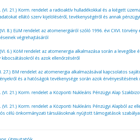
 (VI. 21.) Korm. rendelet a radioaktív hulladékokkal és a kiégett üze
adatokat ellátó szerv kijelöléséről, tevékenységéről és annak pénzügyi
(VI. 8.) EüM rendelet az atomenergiáról szóló 1996. évi CXVI. törvény
éseinek végrehajtásáról
(VI. 6.) KöM rendelet az atomenergia alkalmazása során a levegőbe é
v kibocsátásokról és azok ellenőrzéséről
II. 27.) BM rendelet az atomenergia alkalmazásával kapcsolatos sajá
ényekről és a hatóságok tevékenysége során azok érvényesítésének
 (VI. 21.) Korm. rendelet a Központi Nukleáris Pénzügyi Alap Szakbizo
 (VI. 21.) Korm. rendelet a Központi Nukleáris Pénzügyi Alapból az ell
ós célú önkormányzati társulásoknak nyújtott támogatások szabályai
yos útmutatók