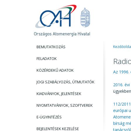
BEMUTATKOZÁS
Kezdőolda
FELADATOK
Radio
KÖZÉRDEKŰ ADATOK
Az 1996. 
JOGI SZABÁLYOZÁS, ÚTMUTATÓK
2016. évi
ügyekben
KIADVÁNYOK, JELENTÉSEK
112/2011.
NYOMTATVÁNYOK, SZOFTVEREK
európai u
Atomenerg
E-ÜGYINTÉZÉS
bírság m
BEJELENTÉSEK KEZELÉSE
tanácsról