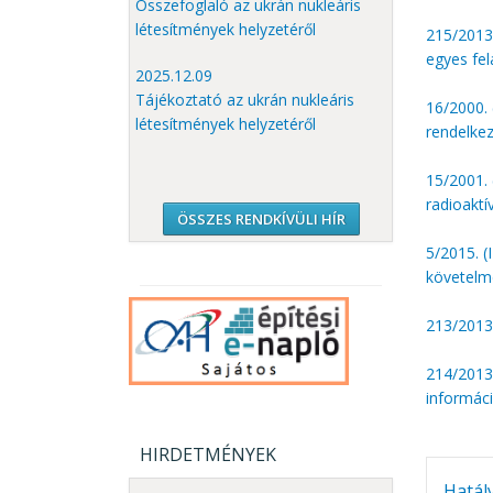
Összefoglaló az ukrán nukleáris
létesítmények helyzetéről
215/2013.
egyes fel
2025.12.09
Tájékoztató az ukrán nukleáris
16/2000. 
létesítmények helyzetéről
rendelkez
15/2001. 
radioaktí
ÖSSZES RENDKÍVÜLI HÍR
5/2015. (
követelm
213/2013.
214/2013.
informáci
HIRDETMÉNYEK
Hatál