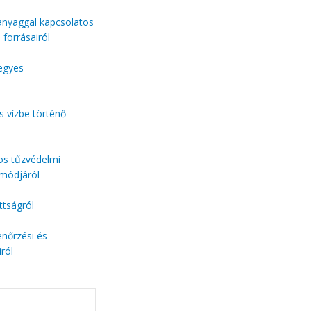
manyaggal kapcsolatos
 forrásairól
 egyes
s vízbe történő
tos tűzvédelmi
 módjáról
ttságról
enőrzési és
ról