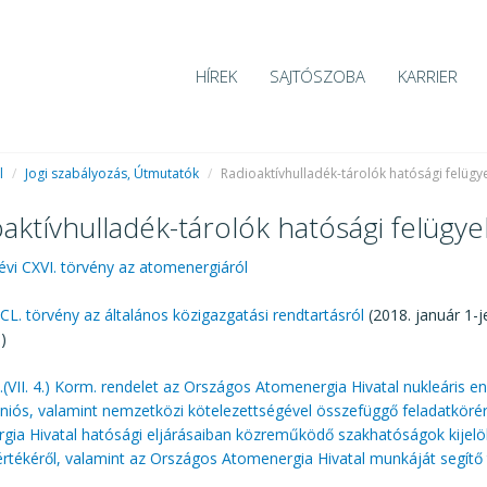
HÍREK
SAJTÓSZOBA
KARRIER
l
/
Jogi szabályozás, Útmutatók
/
Radioaktívhulladék-tárolók hatósági felügy
aktívhulladék-tárolók hatósági felügye
évi CXVI. törvény az atomenergiáról
 CL. törvény az általános közigazgatási rendtartásról
(2018. január 1-j
)
(VII. 4.) Korm. rendelet az Országos Atomenergia Hivatal nukleáris e
niós, valamint nemzetközi kötelezettségével összefüggő feladatköré
ia Hivatal hatósági eljárásaiban közreműködő szakhatóságok kijelöl
értékéről, valamint az Országos Atomenergia Hivatal munkáját segít