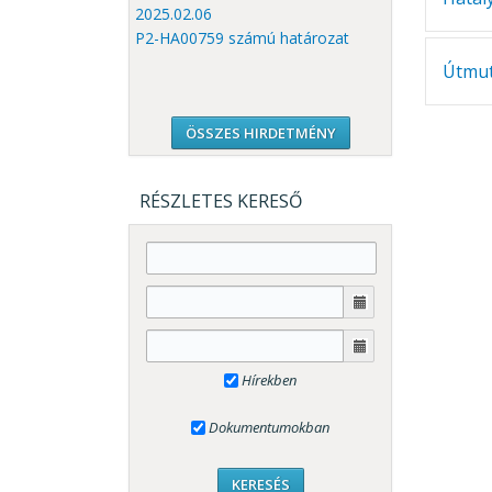
2025.02.06
P2-HA00759 számú határozat
Útmut
ÖSSZES HIRDETMÉNY
RÉSZLETES KERESŐ
Hírekben
Dokumentumokban