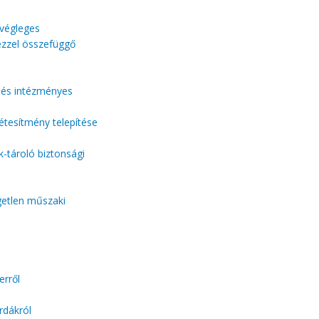
 végleges
 ezzel összefüggő
a és intézményes
létesítmény telepítése
k-tároló biztonsági
getlen műszaki
erről
rdákról