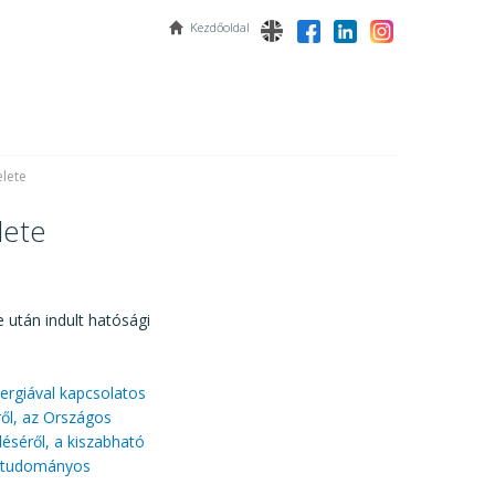
Kezdőoldal
elete
lete
e után indult hatósági
nergiával kapcsolatos
ről, az Országos
éséről, a kiszabható
ő tudományos