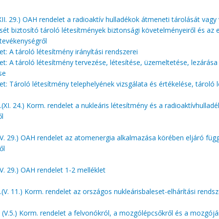
XII. 29.) OAH rendelet a radioaktív hulladékok átmeneti tárolását vagy
sét biztosító tároló létesítmények biztonsági követelményeiről és az
 tevékenységről
let: A tároló létesítmény irányítási rendszerei
let: A tároló létesítmény tervezése, létesítése, üzemeltetése, lezárás
se
let: Tároló létesítmény telephelyének vizsgálata és értékelése, tároló 
(XI. 24.) Korm. rendelet a nukleáris létesítmény és a radioaktívhulladé
ől
IV. 29.) OAH rendelet az atomenergia alkalmazása körében eljáró füg
ől
IV. 29.) OAH rendelet 1-2 melléklet
(V. 11.) Korm. rendelet az országos nukleárisbaleset-elhárítási rendsz
(V.5.) Korm. rendelet a felvonókról, a mozgólépcsőkről és a mozgójá