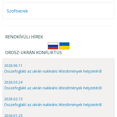
KÖZÉRDEKŰ ADATOK
JOGI SZABÁLYOZÁS, ÚTMUTATÓK
Szoftverek
KIADVÁNYOK, JELENTÉSEK
NYOMTATVÁNYOK, SZOFTVEREK
RENDKÍVÜLI HÍREK
E-ÜGYINTÉZÉS
OROSZ-UKRÁN KONFLIKTUS
2026.06.11
Összefoglaló az ukrán nukleáris létesítmények helyzetéről
2026.03.24
Összefoglaló az ukrán nukleáris létesítmények helyzetéről
2026.02.13
Összefoglaló az ukrán nukleáris létesítmények helyzetéről
2026.01.23