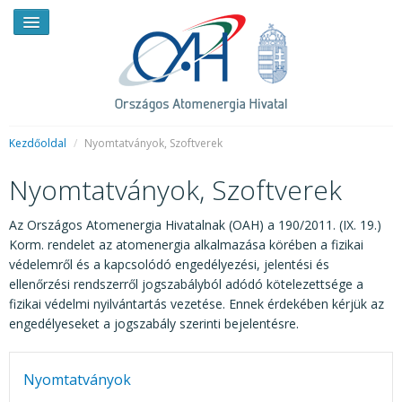
Kezdőoldal
/
Nyomtatványok, Szoftverek
Nyomtatványok, Szoftverek
HÍREK
RENDKÍVÜLI HÍREK
Az Országos Atomenergia Hivatalnak (OAH) a 190/2011. (IX. 19.)
Korm. rendelet az atomenergia alkalmazása körében a fizikai
SAJTÓSZOBA
védelemről és a kapcsolódó engedélyezési, jelentési és
ellenőrzési rendszerről jogszabályból adódó kötelezettsége a
HIRDETMÉNYEK
fizikai védelmi nyilvántartás vezetése. Ennek érdekében kérjük az
engedélyeseket a jogszabály szerinti bejelentésre.
BEMUTATKOZÁS
FELADATOK
Nyomtatványok