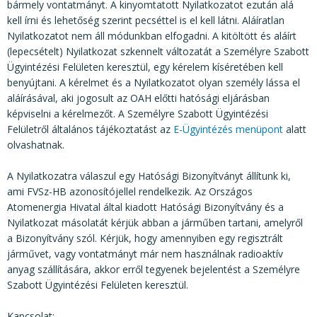
KÖZÉRDEKŰ ADATOK
bármely vontatmányt. A kinyomtatott Nyilatkozatot ezután alá
kell írni és lehetőség szerint pecséttel is el kell látni. Aláíratlan
JOGI SZABÁLYOZÁS, ÚTMUTATÓK
Nyilatkozatot nem áll módunkban elfogadni. A kitöltött és aláírt
(lepecsételt) Nyilatkozat szkennelt változatát a Személyre Szabott
KIADVÁNYOK, JELENTÉSEK
Ügyintézési Felületen keresztül, egy kérelem kíséretében kell
benyújtani. A kérelmet és a Nyilatkozatot olyan személy lássa el
NYOMTATVÁNYOK, SZOFTVEREK
aláírásával, aki jogosult az OAH előtti hatósági eljárásban
képviselni a kérelmezőt. A Személyre Szabott Ügyintézési
E-ÜGYINTÉZÉS
Felületről általános tájékoztatást az
E-Ügyintézés menüpont
alatt
olvashatnak.
A Nyilatkozatra válaszul egy Hatósági Bizonyítványt állítunk ki,
ami FVSz-HB azonosítójellel rendelkezik. Az Országos
Atomenergia Hivatal által kiadott Hatósági Bizonyítvány és a
Nyilatkozat másolatát kérjük abban a járműben tartani, amelyről
a Bizonyítvány szól. Kérjük, hogy amennyiben egy regisztrált
járművet, vagy vontatmányt már nem használnak radioaktív
anyag szállítására, akkor erről tegyenek bejelentést a Személyre
Szabott Ügyintézési Felületen keresztül.
Kapcsolat: