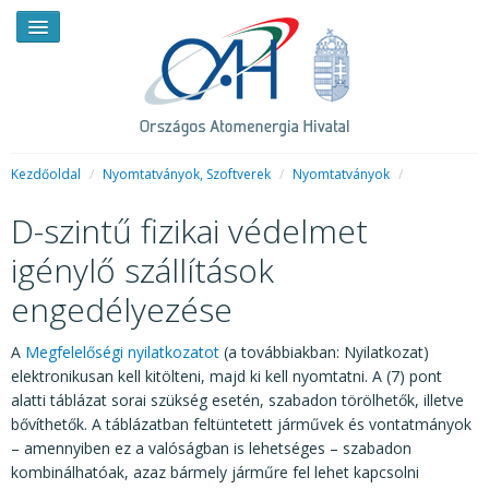
Kezdőoldal
/
Nyomtatványok, Szoftverek
/
Nyomtatványok
/
D-szintű fizikai védelmet
HÍREK
igénylő szállítások
RENDKÍVÜLI HÍREK
engedélyezése
SAJTÓSZOBA
A
Megfelelőségi nyilatkozatot
(a továbbiakban: Nyilatkozat)
HIRDETMÉNYEK
elektronikusan kell kitölteni, majd ki kell nyomtatni. A (7) pont
alatti táblázat sorai szükség esetén, szabadon törölhetők, illetve
BEMUTATKOZÁS
bővíthetők. A táblázatban feltüntetett járművek és vontatmányok
FELADATOK
– amennyiben ez a valóságban is lehetséges – szabadon
kombinálhatóak, azaz bármely járműre fel lehet kapcsolni