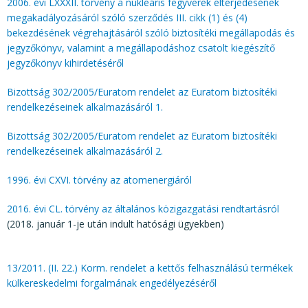
2006. évi LXXXII. törvény a nukleáris fegyverek elterjedésének
megakadályozásáról szóló szerződés III. cikk (1) és (4)
bekezdésének végrehajtásáról szóló biztosítéki megállapodás és
jegyzőkönyv, valamint a megállapodáshoz csatolt kiegészítő
jegyzőkönyv kihirdetéséről
Bizottság 302/2005/Euratom rendelet az Euratom biztosítéki
rendelkezéseinek alkalmazásáról 1.
Bizottság 302/2005/Euratom rendelet az Euratom biztosítéki
rendelkezéseinek alkalmazásáról 2.
1996. évi CXVI. törvény az atomenergiáról
2016. évi CL. törvény az általános közigazgatási rendtartásról
(2018. január 1-je után indult hatósági ügyekben)
13/2011. (II. 22.) Korm. rendelet a kettős felhasználású termékek
külkereskedelmi forgalmának engedélyezéséről