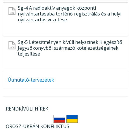
Sg-4 A radioaktív anyagok központi
nyilvántartásába történő regisztrálás és a helyi
nyilvántartás vezetése
Sg-5 Létesítményen kívüli helyszínek Kiegészítő
Jegyzőkönyvből származó kötelezettségeinek
teljesítése
Útmutató-tervezetek
RENDKÍVÜLI HÍREK
OROSZ-UKRÁN KONFLIKTUS