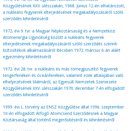
KÖZÉRDEKŰ ADATOK
Közgyűlésének XXII. ülésszakán, 1968. június 12-én elhatározott,
JOGI SZABÁLYOZÁS, ÚTMUTATÓK
a nukleáris fegyverek elterjedésének megakadályozásáról szóló
szerződés kihirdetéséről
KIADVÁNYOK, JELENTÉSEK
1972. évi 9. tvr. a Magyar Népköztársaság és a Nemzetközi
NYOMTATVÁNYOK, SZOFTVEREK
Atomenergia Ügynökség között a nukleáris fegyverek
elterjedésének megakadályozásáról szóló szerződés szerinti
E-ÜGYINTÉZÉS
biztosítékok alkalmazásáról Bécsben 1972. március 6-án aláírt
egyezmény kihirdetéséről
1972. évi 28. tvr. a nukleáris és más tömegpusztító fegyverek
tengerfenéken és óceánfenéken, valamint ezek altalajában való
elhelyezésének tilalmáról, az Egyesült Nemzetek Szervezete
Közgyűlésének XXV. ülésszakán 1970. december 7-én elfogadott
szerződés kihirdetéséről
1999. évi L. törvény az ENSZ Közgyűlése által 1996. szeptember
10-én elfogadott Átfogó Atomcsend Szerződésnek a Magyar
Köztársaság által történő megerősítéséről és kihirdetéséről