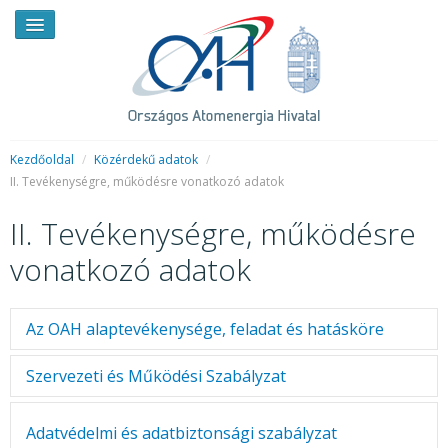
Kezdőoldal
/
Közérdekű adatok
/
II. Tevékenységre, működésre vonatkozó adatok
HÍREK
II. Tevékenységre, működésre
RENDKÍVÜLI HÍREK
vonatkozó adatok
SAJTÓSZOBA
Az OAH alaptevékenysége, feladat és hatásköre
HIRDETMÉNYEK
BEMUTATKOZÁS
Az Országos Atomenergia Hivatal Alapító Okirata
Szervezeti és Működési Szabályzat
FELADATOK
Szervezeti és Működési Szabályzat
Adatvédelmi és adatbiztonsági szabályzat