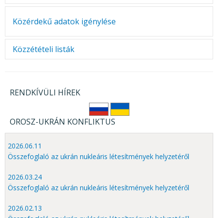
felhívása.
Aktuális hirdetmények
Közérdekű adatok igénylése
Közzétételi listák
Az Országos Atomenergia Hivatalnak különös és egyedi
közzétételi listája nincs.
RENDKÍVÜLI HÍREK
OROSZ-UKRÁN KONFLIKTUS
2026.06.11
Összefoglaló az ukrán nukleáris létesítmények helyzetéről
2026.03.24
Összefoglaló az ukrán nukleáris létesítmények helyzetéről
2026.02.13