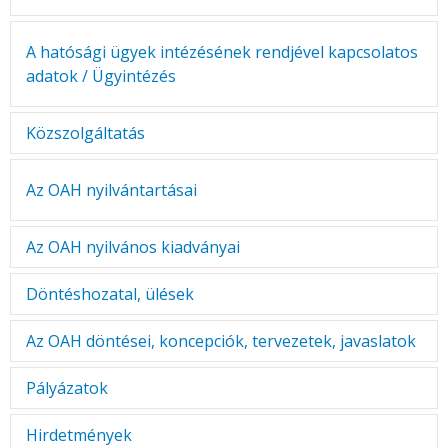
KÖZÉRDEKŰ ADATOK
JOGI SZABÁLYOZÁS, ÚTMUTATÓK
A hatósági ügyek intézésének rendjével kapcsolatos
adatok / Ügyintézés
KIADVÁNYOK, JELENTÉSEK
NYOMTATVÁNYOK, SZOFTVEREK
Közszolgáltatás
E-ÜGYINTÉZÉS
Közszolgáltatás:
az Országos Atomenergia Hivatal nem
Az OAH nyilvántartásai
finanszíroz közszolgáltatást.
Az OAH nyilvános kiadványai
Az OAH nyilvános kiadványai
Döntéshozatal, ülések
Az Országos Atomenergia Hivatalnak nincs döntéshozó
Az OAH döntései, koncepciók, tervezetek, javaslatok
testületi szerve.
Jelenleg nincsenek ide vonatkozó, előkészítés alatt álló
Pályázatok
anyagok.
Az Országos Atomenergia Hivatalnak nincs pályázati
Hirdetmények