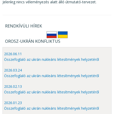
KÖZÉRDEKŰ ADATOK
Jelenleg nincs véleményezés alatt álló útmutató-tervezet.
JOGI SZABÁLYOZÁS, ÚTMUTATÓK
KIADVÁNYOK, JELENTÉSEK
RENDKÍVÜLI HÍREK
NYOMTATVÁNYOK, SZOFTVEREK
E-ÜGYINTÉZÉS
OROSZ-UKRÁN KONFLIKTUS
2026.06.11
Összefoglaló az ukrán nukleáris létesítmények helyzetéről
2026.03.24
Összefoglaló az ukrán nukleáris létesítmények helyzetéről
2026.02.13
Összefoglaló az ukrán nukleáris létesítmények helyzetéről
2026.01.23
Összefoglaló az ukrán nukleáris létesítmények helyzetéről