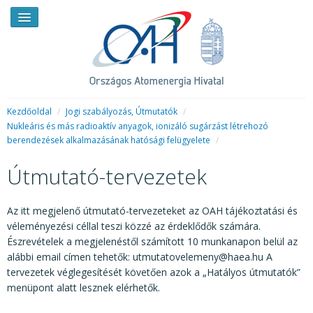
Kezdőoldal
/
Jogi szabályozás, Útmutatók
/
Nukleáris és más radioaktív anyagok, ionizáló sugárzást létrehozó
berendezések alkalmazásának hatósági felügyelete
/
HÍREK
Útmutató-tervezetek
RENDKÍVÜLI HÍREK
SAJTÓSZOBA
Az itt megjelenő útmutató-tervezeteket az OAH tájékoztatási és
véleményezési céllal teszi közzé az érdeklődők számára.
HIRDETMÉNYEK
Észrevételek a megjelenéstől számított 10 munkanapon belül az
alábbi email címen tehetők: utmutatovelemeny@haea.hu A
BEMUTATKOZÁS
tervezetek véglegesítését követően azok a „Hatályos útmutatók”
FELADATOK
menüpont alatt lesznek elérhetők.