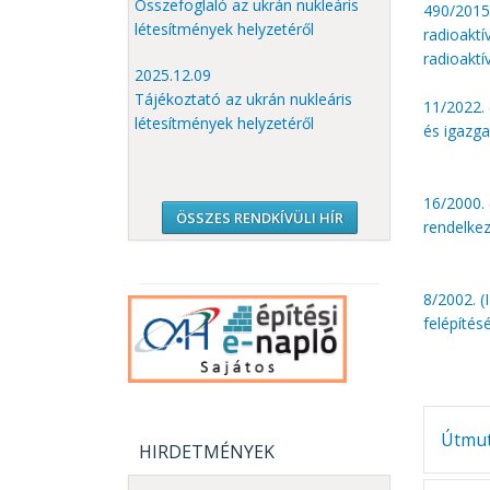
Összefoglaló az ukrán nukleáris
490/2015.
létesítmények helyzetéről
radioaktí
radioaktí
2025.12.09
Tájékoztató az ukrán nukleáris
11/2022. 
létesítmények helyzetéről
és igazga
16/2000. 
ÖSSZES RENDKÍVÜLI HÍR
rendelkez
8/2002. (
felépítés
Útmut
HIRDETMÉNYEK