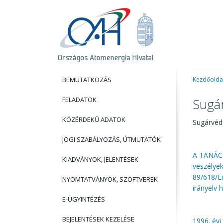
BEMUTATKOZÁS
Kezdőolda
FELADATOK
Sugá
KÖZÉRDEKŰ ADATOK
Sugárvé
JOGI SZABÁLYOZÁS, ÚTMUTATÓK
A TANÁCS
KIADVÁNYOK, JELENTÉSEK
veszélyek
89/618/E
NYOMTATVÁNYOK, SZOFTVEREK
irányelv 
E-ÜGYINTÉZÉS
BEJELENTÉSEK KEZELÉSE
1996. évi