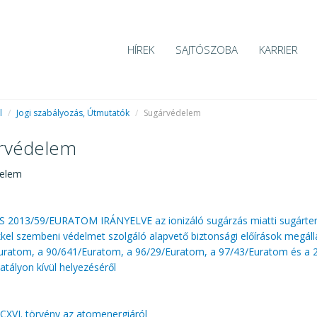
HÍREK
SAJTÓSZOBA
KARRIER
l
/
Jogi szabályozás, Útmutatók
/
Sugárvédelem
rvédelem
delem
 2013/59/EURATOM IRÁNYELVE az ionizáló sugárzás miatti sugárte
kel szembeni védelmet szolgáló alapvető biztonsági előírások megálla
uratom, a 90/641/Euratom, a 96/29/Euratom, a 97/43/Euratom és a
hatályon kívül helyezéséről
 CXVI. törvény az atomenergiáról