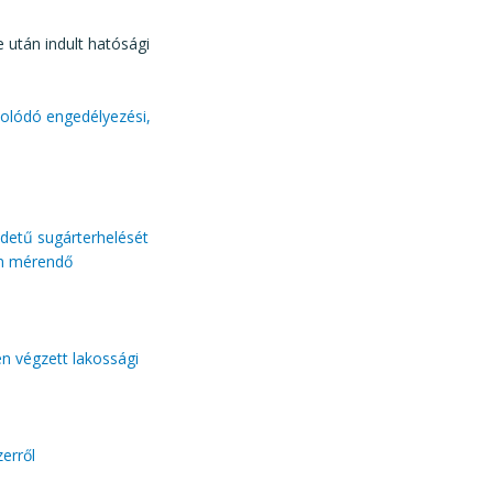
e után indult hatósági
csolódó engedélyezési,
edetű sugárterhelését
en mérendő
én végzett lakossági
zerről