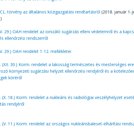
 CL. törvény az általános közigazgatási rendtartásról
(2018. január 1-j
)
IV. 29.) OAH rendelet az ionizáló sugárzás elleni védelemről és a kap
 és ellenőrzési rendszerről
IV. 29.) OAH rendelet 1-12. mellékletei
 (XII. 30.) Korm. rendelet a lakosság természetes és mesterséges er
zó környezeti sugárzási helyzet ellenőrzési rendjéről és a kötelező
gek köréről
 (X. 18.) Korm. rendelet a nukleáris és radiológiai veszélyhelyzet eset
tás rendjéről
 (V. 11.) Korm. rendelet az országos nukleárisbaleset-elhárítási rends