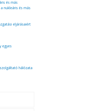
eáris és más
 a nukleáris és más
zgatási eljárásaiért
ny egyes
tszolgáltató hálózata