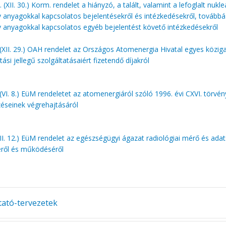
 (XII. 30.) Korm. rendelet a hiányzó, a talált, valamint a lefoglalt nukl
v anyagokkal kapcsolatos bejelentésekről és intézkedésekről, továbbá
v anyagokkal kapcsolatos egyéb bejelentést követő intézkedésekről
(XII. 29.) OAH rendelet az Országos Atomenergia Hivatal egyes köziga
tási jellegű szolgáltatásaiért fizetendő díjakról
(VI. 8.) EüM rendeletet az atomenergiáról szóló 1996. évi CXVI. törvé
éseinek végrehajtásáról
III. 12.) EüM rendelet az egészségügyi ágazat radiológiai mérő és ada
éről és működéséről
ató-tervezetek