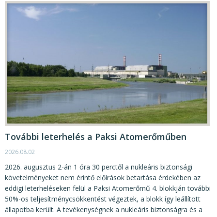
További leterhelés a Paksi Atomerőműben
2026.08.02
2026. augusztus 2-án 1 óra 30 perctől a nukleáris biztonsági
követelményeket nem érintő előírások betartása érdekében az
eddigi leterheléseken felül a Paksi Atomerőmű 4. blokkján további
50%-os teljesítménycsökkentést végeztek, a blokk így leállított
állapotba került. A tevékenységnek a nukleáris biztonságra és a