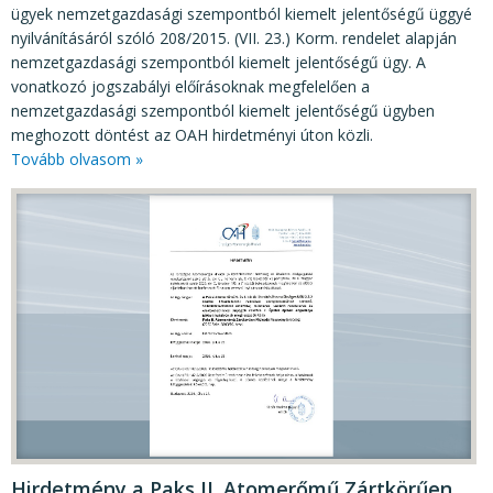
ügyek nemzetgazdasági szempontból kiemelt jelentőségű üggyé
nyilvánításáról szóló 208/2015. (VII. 23.) Korm. rendelet alapján
nemzetgazdasági szempontból kiemelt jelentőségű ügy. A
vonatkozó jogszabályi előírásoknak megfelelően a
nemzetgazdasági szempontból kiemelt jelentőségű ügyben
meghozott döntést az OAH hirdetményi úton közli.
Tovább olvasom »
Hirdetmény a Paks II. Atomerőmű Zártkörűen