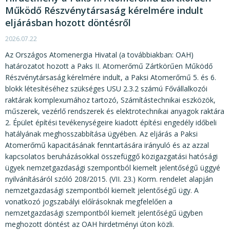
Működő Részvénytársaság kérelmére indult
eljárásban hozott döntésről
2026.07.22
Az Országos Atomenergia Hivatal (a továbbiakban: OAH)
határozatot hozott a Paks II. Atomerőmű Zártkörűen Működő
Részvénytársaság kérelmére indult, a Paksi Atomerőmű 5. és 6.
blokk létesítéséhez szükséges USU 2.3.2 számú Fővállalkozói
raktárak komplexumához tartozó, Számítástechnikai eszközök,
műszerek, vezérlő rendszerek és elektrotechnikai anyagok raktára
2. Épület építési tevékenységeire kiadott építési engedély időbeli
hatályának meghosszabbítása ügyében. Az eljárás a Paksi
Atomerőmű kapacitásának fenntartására irányuló és az azzal
kapcsolatos beruházásokkal összefüggő közigazgatási hatósági
ügyek nemzetgazdasági szempontból kiemelt jelentőségű üggyé
nyilvánításáról szóló 208/2015. (VII. 23.) Korm. rendelet alapján
nemzetgazdasági szempontból kiemelt jelentőségű ügy. A
vonatkozó jogszabályi előírásoknak megfelelően a
nemzetgazdasági szempontból kiemelt jelentőségű ügyben
meghozott döntést az OAH hirdetményi úton közli.