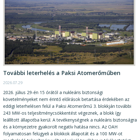
További leterhelés a Paksi Atomerőműben
2026.07.29
2026. július 29-én 15 órától a nukleáris biztonsági
követelményeket nem érintő előírások betartása érdekében az
eddigi leterhelésen felül a Paksi Atomerőmű 3. blokkján további
243 MW-os teljesítménycsökkentést végeznek, a blokk így
leállított állapotba kerül. A tevékenységnek a nukleáris biztonságra
és a környezetre gyakorolt negatív hatása nincs. Az OAH
folyamatosan felügyeli a blokkok állapotát és a 100 MW-ot