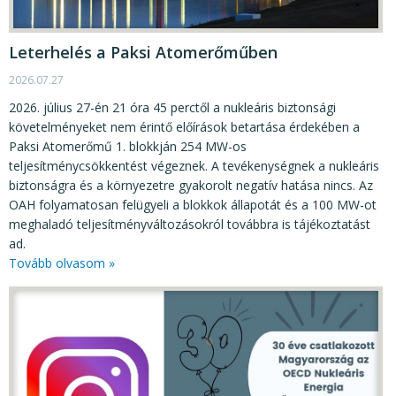
Leterhelés a Paksi Atomerőműben
2026.07.27
2026. július 27-én 21 óra 45 perctől a nukleáris biztonsági
követelményeket nem érintő előírások betartása érdekében a
Paksi Atomerőmű 1. blokkján 254 MW-os
teljesítménycsökkentést végeznek. A tevékenységnek a nukleáris
biztonságra és a környezetre gyakorolt negatív hatása nincs. Az
OAH folyamatosan felügyeli a blokkok állapotát és a 100 MW-ot
meghaladó teljesítményváltozásokról továbbra is tájékoztatást
ad.
Tovább olvasom »