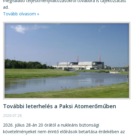
meghaladó teljesítményváltozásokról továbbra is tájékoztatást
ad.
Tovább olvasom »
További leterhelés a Paksi Atomerőműben
2026.07.28
2026. július 28-án 20 órától a nukleáris biztonsági
követelményeket nem érintő előírások betartása érdekében az