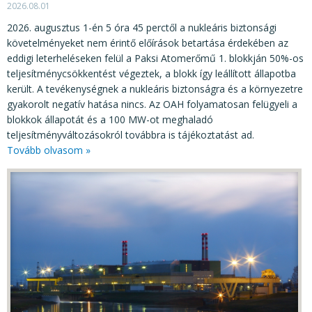
2026.08.01
2026. augusztus 1-én 5 óra 45 perctől a nukleáris biztonsági
követelményeket nem érintő előírások betartása érdekében az
eddigi leterheléseken felül a Paksi Atomerőmű 1. blokkján 50%-os
teljesítménycsökkentést végeztek, a blokk így leállított állapotba
került. A tevékenységnek a nukleáris biztonságra és a környezetre
gyakorolt negatív hatása nincs. Az OAH folyamatosan felügyeli a
blokkok állapotát és a 100 MW-ot meghaladó
teljesítményváltozásokról továbbra is tájékoztatást ad.
Tovább olvasom »