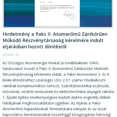
Hirdetmény a Paks II. Atomerőmű Zártkörűen
Működő Részvénytársaság kérelmére indult
eljárásban hozott döntésről
2026.07.22
Az Országos Atomenergia Hivatal (a továbbiakban: OAH)
határozatot hozott a Paks II. Atomerőmű Zártkörűen Működő
Részvénytársaság kérelmére indult, a Paksi Atomerőmű 5. és 6.
blokk létesítéséhez szükséges USU 2.3.1 számú Fővállalkozói
raktárak komplexumához tartozó, Számítástechnikai eszközök,
műszerek, vezérlő rendszerek és elektrotechnikai anyagok raktára
1. Épület építési tevékenységeire kiadott építési engedély időbeli
hatályának meghosszabbítása ügyében. Az eljárás a Paksi
Atomerőmű kapacitásának fenntartására irányuló és az azzal
kapcsolatos beruházásokkal összefüggő közigazgatási hatósági