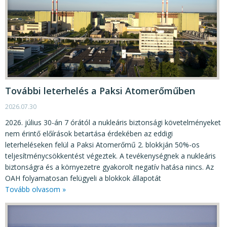
További leterhelés a Paksi Atomerőműben
2026.07.30
2026. július 30-án 7 órától a nukleáris biztonsági követelményeket
nem érintő előírások betartása érdekében az eddigi
leterheléseken felül a Paksi Atomerőmű 2. blokkján 50%-os
teljesítménycsökkentést végeztek. A tevékenységnek a nukleáris
biztonságra és a környezetre gyakorolt negatív hatása nincs. Az
OAH folyamatosan felügyeli a blokkok állapotát
Tovább olvasom »