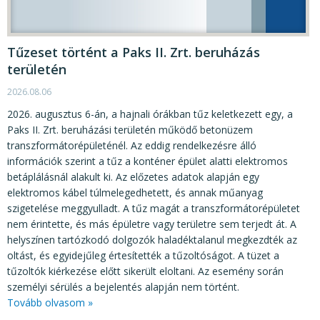
KÖZÉRDEKŰ ADATOK
JOGI SZABÁLYOZÁS, ÚTMUTATÓK
Tűzeset történt a Paks II. Zrt. beruházás
KIADVÁNYOK, JELENTÉSEK
területén
NYOMTATVÁNYOK, SZOFTVEREK
2026.08.06
2026. augusztus 6-án, a hajnali órákban tűz keletkezett egy, a
E-ÜGYINTÉZÉS
Paks II. Zrt. beruházási területén működő betonüzem
transzformátorépületénél. Az eddig rendelkezésre álló
információk szerint a tűz a konténer épület alatti elektromos
betáplálásnál alakult ki. Az előzetes adatok alapján egy
elektromos kábel túlmelegedhetett, és annak műanyag
szigetelése meggyulladt. A tűz magát a transzformátorépületet
nem érintette, és más épületre vagy területre sem terjedt át. A
helyszínen tartózkodó dolgozók haladéktalanul megkezdték az
oltást, és egyidejűleg értesítették a tűzoltóságot. A tüzet a
tűzoltók kiérkezése előtt sikerült eloltani. Az esemény során
személyi sérülés a bejelentés alapján nem történt.
Tovább olvasom »