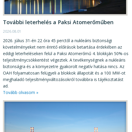
További leterhelés a Paksi Atomerőműben
2026.08.01
2026. július 31-én 22 óra 45 perctől a nukleáris biztonsági
követelményeket nem érintő előírások betartása érdekében az
eddigi leterheléseken felül a Paksi Atomerőmű 4. blokkján 50%-os
teljesítménycsökkentést végeztek. A tevékenységnek a nukleáris
biztonságra és a környezetre gyakorolt negatív hatása nincs. Az
OAH folyamatosan felügyeli a blokkok állapotát és a 100 MW-ot
meghaladó teljesítményváltozásokról továbbra is tájékoztatást
ad.
Tovább olvasom »