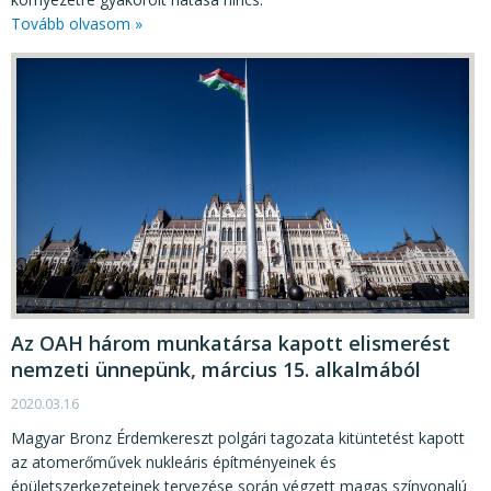
Tovább olvasom »
Az OAH három munkatársa kapott elismerést
nemzeti ünnepünk, március 15. alkalmából
2020.03.16
Magyar Bronz Érdemkereszt polgári tagozata kitüntetést kapott
az atomerőművek nukleáris építményeinek és
épületszerkezeteinek tervezése során végzett magas színvonalú