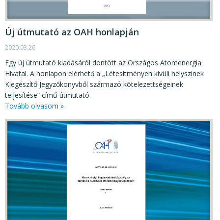
KÖZÉRDEKŰ ADATOK
JOGI SZABÁLYOZÁS, ÚTMUTATÓK
Új útmutató az OAH honlapján
KIADVÁNYOK, JELENTÉSEK
2020.03.26
NYOMTATVÁNYOK, SZOFTVEREK
Egy új útmutató kiadásáról döntött az Országos Atomenergia
Hivatal. A honlapon elérhető a „Létesítményen kívüli helyszínek
E-ÜGYINTÉZÉS
Kiegészítő Jegyzőkönyvből származó kötelezettségeinek
teljesítése” című útmutató.
Tovább olvasom »