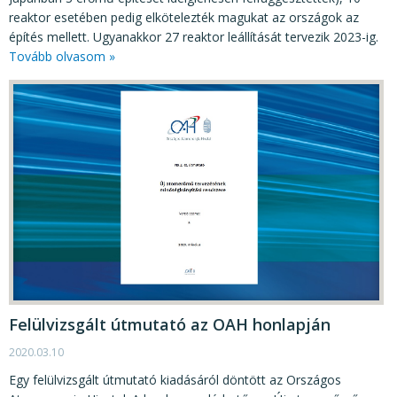
reaktor esetében pedig elkötelezték magukat az országok az
építés mellett. Ugyanakkor 27 reaktor leállítását tervezik 2023-ig.
Tovább olvasom »
Felülvizsgált útmutató az OAH honlapján
2020.03.10
Egy felülvizsgált útmutató kiadásáról döntött az Országos