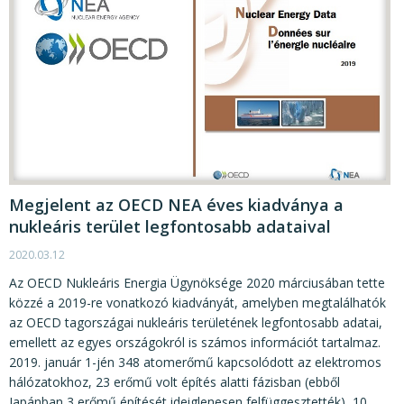
Megjelent az OECD NEA éves kiadványa a
nukleáris terület legfontosabb adataival
2020.03.12
Az OECD Nukleáris Energia Ügynöksége 2020 márciusában tette
közzé a 2019-re vonatkozó kiadványát, amelyben megtalálhatók
az OECD tagországai nukleáris területének legfontosabb adatai,
emellett az egyes országokról is számos információt tartalmaz.
2019. január 1-jén 348 atomerőmű kapcsolódott az elektromos
hálózatokhoz, 23 erőmű volt építés alatti fázisban (ebből
Japánban 3 erőmű építését ideiglenesen felfüggesztették), 10