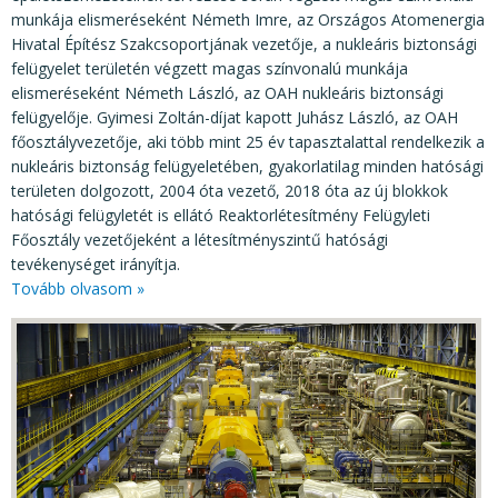
munkája elismeréseként Németh Imre, az Országos Atomenergia
Hivatal Építész Szakcsoportjának vezetője, a nukleáris biztonsági
felügyelet területén végzett magas színvonalú munkája
elismeréseként Németh László, az OAH nukleáris biztonsági
felügyelője. Gyimesi Zoltán-díjat kapott Juhász László, az OAH
főosztályvezetője, aki több mint 25 év tapasztalattal rendelkezik a
nukleáris biztonság felügyeletében, gyakorlatilag minden hatósági
területen dolgozott, 2004 óta vezető, 2018 óta az új blokkok
hatósági felügyletét is ellátó Reaktorlétesítmény Felügyleti
Főosztály vezetőjeként a létesítményszintű hatósági
tevékenységet irányítja.
Tovább olvasom »