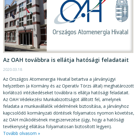
Az OAH továbbra is ellátja hatósági feladatait
2020.03.18
Az Országos Atomenergia Hivatal betartva a járványügyi
helyzetben (a Kormány és az Operatív Törzs által) meghatározott
korlátozó intézkedéseket továbbra is ellátja hatósági feladatait.
Az OAH Védekezési Munkabizottságot állított fel, amelynek
feladata a munkavállalók védelmének biztosítása, a járványhoz
kapcsolódó kormányzati döntések folyamatos nyomon követése,
az OAH működésének megszervezése (úgy, hogy a hatósági
tevékenység ellátása folyamatosan biztosított legyen).
Tovább olvasom »