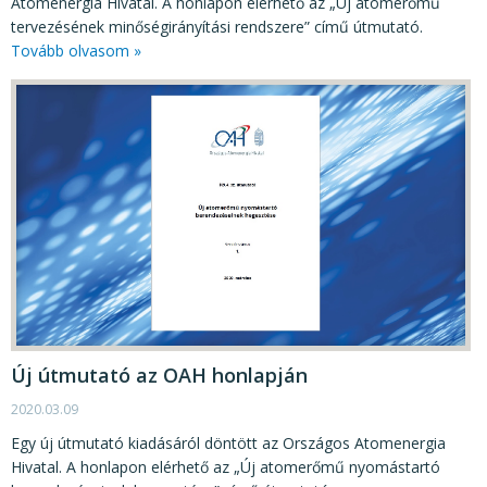
Atomenergia Hivatal. A honlapon elérhető az „Új atomerőmű
tervezésének minőségirányítási rendszere” című útmutató.
Tovább olvasom »
Új útmutató az OAH honlapján
2020.03.09
Egy új útmutató kiadásáról döntött az Országos Atomenergia
Hivatal. A honlapon elérhető az „Új atomerőmű nyomástartó