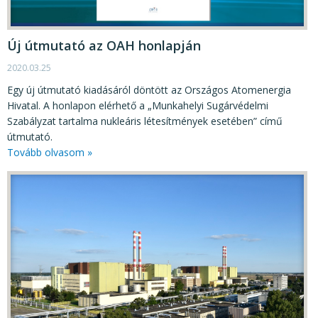
Új útmutató az OAH honlapján
2020.03.25
Egy új útmutató kiadásáról döntött az Országos Atomenergia
Hivatal. A honlapon elérhető a „Munkahelyi Sugárvédelmi
Szabályzat tartalma nukleáris létesítmények esetében” című
útmutató.
Tovább olvasom »