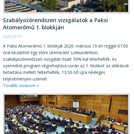
Szabályozórendszeri vizsgálatok a Paksi
Atomerőmű 1. blokkján
2020.03.19
A Paksi Atomerőmű 1. blokkját 2020. március 19-én reggel 07:00
órai kezdettel egy előre ütemezett szekunderköri,
szabályozórendszeri vizsgálat miatt 50%-kal leterhelték. Az
üzemviteli program végrehajtása során az 1. blokkot az előírások
betartása mellett felterhelték, 13:50-től újra névleges
teljesítményen üzemel.
Tovább olvasom »