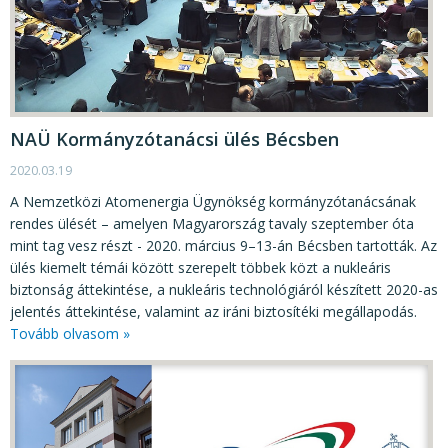
NAÜ Kormányzótanácsi ülés Bécsben
2020.03.19
A Nemzetközi Atomenergia Ügynökség kormányzótanácsának
rendes ülését – amelyen Magyarország tavaly szeptember óta
mint tag vesz részt - 2020. március 9–13-án Bécsben tartották. Az
ülés kiemelt témái között szerepelt többek közt a nukleáris
biztonság áttekintése, a nukleáris technológiáról készített 2020-as
jelentés áttekintése, valamint az iráni biztosítéki megállapodás.
Tovább olvasom »