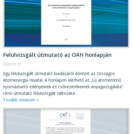
Felülvizsgált útmutató az OAH honlapján
2020.01.31
Egy felülvizsgált útmutató kiadásáról döntött az Országos
Atomenergia Hivatal. A honlapon elérhető az „Új atomerőmű
nyomástartó edényeinek és csővezetékeinek anyagvizsgálata”
című útmutató felülvizsgált változata.
Tovább olvasom »