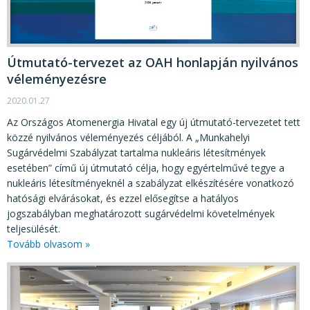
Útmutató-tervezet az OAH honlapján nyilvános
véleményezésre
2020.01.27
Az Országos Atomenergia Hivatal egy új útmutató-tervezetet tett
közzé nyilvános véleményezés céljából. A „Munkahelyi
Sugárvédelmi Szabályzat tartalma nukleáris létesítmények
esetében” című új útmutató célja, hogy egyértelművé tegye a
nukleáris létesítményeknél a szabályzat elkészítésére vonatkozó
hatósági elvárásokat, és ezzel elősegítse a hatályos
jogszabályban meghatározott sugárvédelmi követelmények
teljesülését.
Tovább olvasom »