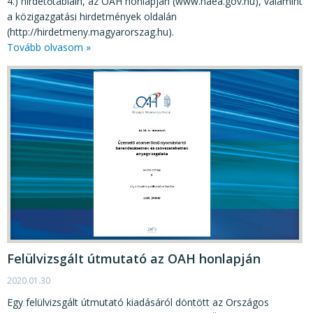
4.) hirdetőtábláin, az OAH honlapján (www.haea.gov.hu), valamint
a közigazgatási hirdetmények oldalán
(http://hirdetmeny.magyarorszag.hu).
Tovább olvasom »
Felülvizsgált útmutató az OAH honlapján
2020.01.30
Egy felülvizsgált útmutató kiadásáról döntött az Országos