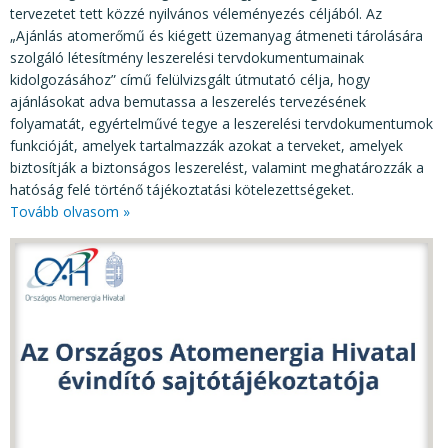
tervezetet tett közzé nyilvános véleményezés céljából. Az
„Ajánlás atomerőmű és kiégett üzemanyag átmeneti tárolására
szolgáló létesítmény leszerelési tervdokumentumainak
kidolgozásához” című felülvizsgált útmutató célja, hogy
ajánlásokat adva bemutassa a leszerelés tervezésének
folyamatát, egyértelművé tegye a leszerelési tervdokumentumok
funkcióját, amelyek tartalmazzák azokat a terveket, amelyek
biztosítják a biztonságos leszerelést, valamint meghatározzák a
hatóság felé történő tájékoztatási kötelezettségeket.
Tovább olvasom »