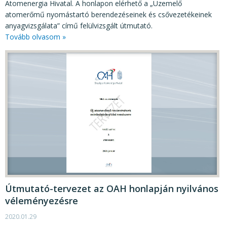
Atomenergia Hivatal. A honlapon elérhető a „Üzemelő
atomerőmű nyomástartó berendezéseinek és csővezetékeinek
anyagvizsgálata” című felülvizsgált útmutató.
Tovább olvasom »
Útmutató-tervezet az OAH honlapján nyilvános
véleményezésre
2020.01.29