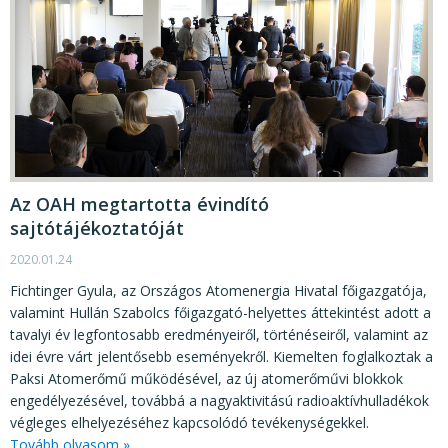
Az OAH megtartotta évindító
sajtótájékoztatóját
2020.01.24
Fichtinger Gyula, az Országos Atomenergia Hivatal főigazgatója,
valamint Hullán Szabolcs főigazgató-helyettes áttekintést adott a
tavalyi év legfontosabb eredményeiről, történéseiről, valamint az
idei évre várt jelentősebb eseményekről. Kiemelten foglalkoztak a
Paksi Atomerőmű működésével, az új atomerőművi blokkok
engedélyezésével, továbbá a nagyaktivitású radioaktívhulladékok
végleges elhelyezéséhez kapcsolódó tevékenységekkel.
Tovább olvasom »