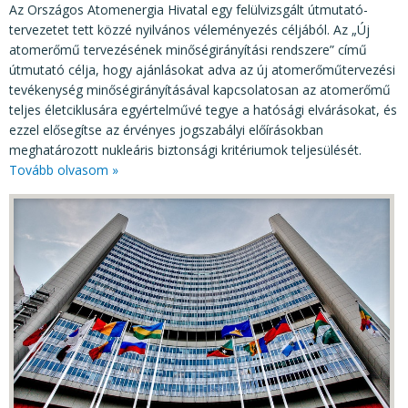
Az Országos Atomenergia Hivatal egy felülvizsgált útmutató-
tervezetet tett közzé nyilvános véleményezés céljából. Az „Új
atomerőmű tervezésének minőségirányítási rendszere” című
útmutató célja, hogy ajánlásokat adva az új atomerőműtervezési
tevékenység minőségirányításával kapcsolatosan az atomerőmű
teljes életciklusára egyértelművé tegye a hatósági elvárásokat, és
ezzel elősegítse az érvényes jogszabályi előírásokban
meghatározott nukleáris biztonsági kritériumok teljesülését.
Tovább olvasom »