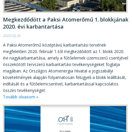
KÖZÉRDEKŰ ADATOK
JOGI SZABÁLYOZÁS, ÚTMUTATÓK
Megkezdődött a Paksi Atomerőmű 1. blokkjának
KIADVÁNYOK, JELENTÉSEK
2020. évi karbantartása
NYOMTATVÁNYOK, SZOFTVEREK
2020.02.01
A Paksi Atomerőmű középtávú karbantartási tervének
E-ÜGYINTÉZÉS
megfelelően 2020. február 1-től megkezdődött az 1. blokk 2020.
évi nagykarbantartása, amely a fűtőelemek üzemszerű cseréjével
összekötött tervszerű karbantartási tevékenységeket foglalja
magában. Az Országos Atomenergia Hivatal a jogszabályi
követelmények alapján folyamatosan felügyeli a blokk leállítását,
indítását és a fűtőelemcserével, karbantartással kapcsolatos
összes tevékenységet.
Tovább olvasom »