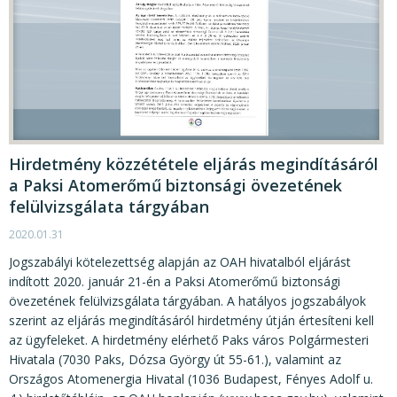
Hirdetmény közzététele eljárás megindításáról
a Paksi Atomerőmű biztonsági övezetének
felülvizsgálata tárgyában
2020.01.31
Jogszabályi kötelezettség alapján az OAH hivatalból eljárást
indított 2020. január 21-én a Paksi Atomerőmű biztonsági
övezetének felülvizsgálata tárgyában. A hatályos jogszabályok
szerint az eljárás megindításáról hirdetmény útján értesíteni kell
az ügyfeleket. A hirdetmény elérhető Paks város Polgármesteri
Hivatala (7030 Paks, Dózsa György út 55-61.), valamint az
Országos Atomenergia Hivatal (1036 Budapest, Fényes Adolf u.