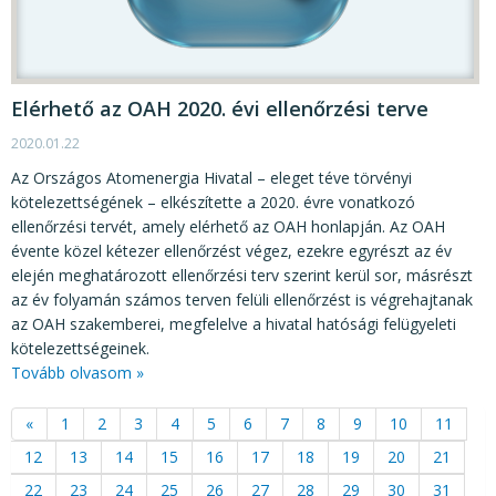
Elérhető az OAH 2020. évi ellenőrzési terve
2020.01.22
Az Országos Atomenergia Hivatal – eleget téve törvényi
kötelezettségének – elkészítette a 2020. évre vonatkozó
ellenőrzési tervét, amely elérhető az OAH honlapján. Az OAH
évente közel kétezer ellenőrzést végez, ezekre egyrészt az év
elején meghatározott ellenőrzési terv szerint kerül sor, másrészt
az év folyamán számos terven felüli ellenőrzést is végrehajtanak
az OAH szakemberei, megfelelve a hivatal hatósági felügyeleti
kötelezettségeinek.
Tovább olvasom »
«
1
2
3
4
5
6
7
8
9
10
11
12
13
14
15
16
17
18
19
20
21
22
23
24
25
26
27
28
29
30
31